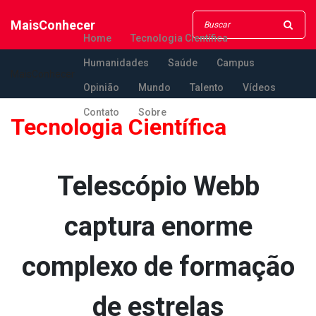
MaisConhecer
Home
Tecnologia Científica
Humanidades
Saúde
Campus
MaisConhecer
Opinião
Mundo
Talento
Vídeos
Contato
Sobre
Tecnologia Científica
Telescópio Webb
captura enorme
complexo de formação
de estrelas