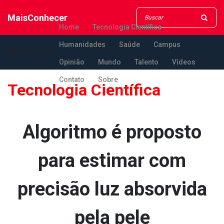
MaisConhecer
Home
Tecnologia Científica
Humanidades
Saúde
Campus
MaisConhecer
Opinião
Mundo
Talento
Vídeos
Contato
Sobre
Tecnologia Científica
Algoritmo é proposto
para estimar com
precisão luz absorvida
pela pele