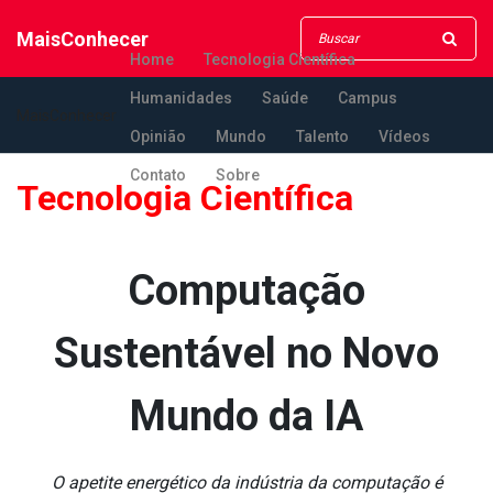
MaisConhecer
Home
Tecnologia Científica
Humanidades
Saúde
Campus
MaisConhecer
Opinião
Mundo
Talento
Vídeos
Contato
Sobre
Tecnologia Científica
Computação
Sustentável no Novo
Mundo da IA
O apetite energético da indústria da computação é