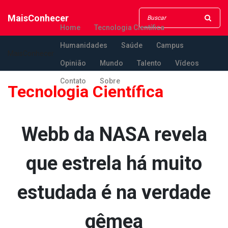
MaisConhecer
Home
Tecnologia Científica
Humanidades
Saúde
Campus
MaisConhecer
Opinião
Mundo
Talento
Vídeos
Contato
Sobre
Tecnologia Científica
Webb da NASA revela
que estrela há muito
estudada é na verdade
gêmea