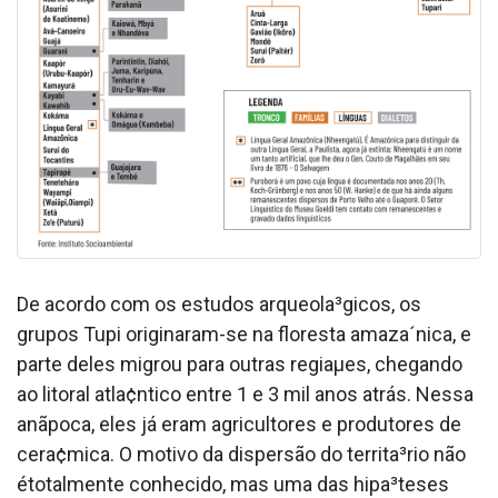
De acordo com os estudos arqueola³gicos, os
grupos Tupi originaram-se na floresta amaza´nica, e
parte deles migrou para outras regiaµes, chegando
ao litoral atla¢ntico entre 1 e 3 mil anos atrás. Nessa
anãpoca, eles já eram agricultores e produtores de
cera¢mica. O motivo da dispersão do territa³rio não
étotalmente conhecido, mas uma das hipa³teses