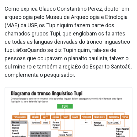
Como explica Glauco Constantino Perez, doutor em
arqueologia pelo Museu de Arqueologia e Etnologia
(MAE) da USP, os Tupiniquim fazem parte dos
chamados grupos Tupi, que englobam os falantes
de todas as la­nguas derivadas do tronco lingua­stico
tupi. â€œQuando se diz Tupiniquim, fala-se de
pessoas que ocupavam o planalto paulista, talvez o
sul mineiro e também a regia£o do Espa­rito Santoâ€,
complementa o pesquisador.