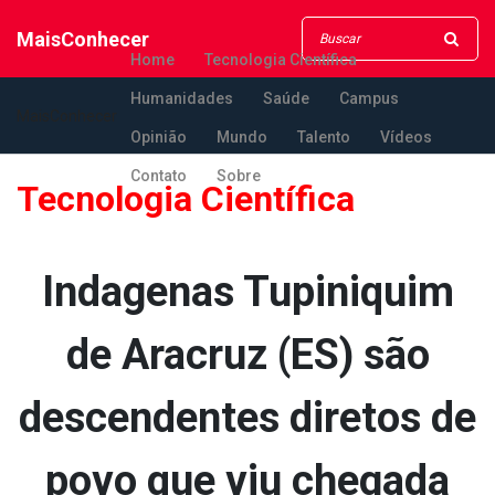
MaisConhecer
Home
Tecnologia Científica
Humanidades
Saúde
Campus
MaisConhecer
Opinião
Mundo
Talento
Vídeos
Contato
Sobre
Tecnologia Científica
Inda­genas Tupiniquim
de Aracruz (ES) são
descendentes diretos de
povo que viu chegada