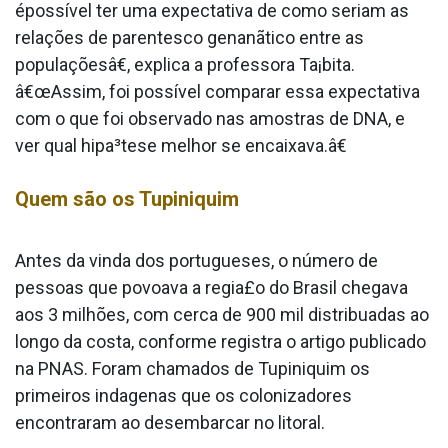
épossí­vel ter uma expectativa de como seriam as
relações de parentesco genanãtico entre as
populaçõesâ€, explica a professora Ta¡bita.
â€œAssim, foi possí­vel comparar essa expectativa
com o que foi observado nas amostras de DNA, e
ver qual hipa³tese melhor se encaixava.â€
Quem são os Tupiniquim
Antes da vinda dos portugueses, o número de
pessoas que povoava a regia£o do Brasil chegava
aos 3 milhões, com cerca de 900 mil distribua­das ao
longo da costa, conforme registra o artigo publicado
na PNAS. Foram chamados de Tupiniquim os
primeiros inda­genas que os colonizadores
encontraram ao desembarcar no litoral.