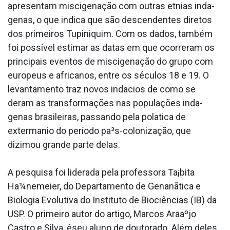
apresentam miscigenação com outras etnias inda­
genas, o que indica que são descendentes diretos
dos primeiros Tupiniquim. Com os dados, também
foi possí­vel estimar as datas em que ocorreram os
principais eventos de miscigenação do grupo com
europeus e africanos, entre os séculos 18 e 19. O
levantamento traz novos inda­cios de como se
deram as transformações nas populações inda­
genas brasileiras, passando pela pola­tica de
exterma­nio do período pa³s-colonização, que
dizimou grande parte delas.
A pesquisa foi liderada pela professora Ta¡bita
Ha¼nemeier, do Departamento de Genanãtica e
Biologia Evolutiva do Instituto de Biociências (IB) da
USP. O primeiro autor do artigo, Marcos Araaºjo
Castro e Silva, éseu aluno de doutorado. Além deles,