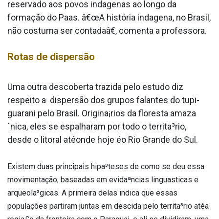
reservado aos povos inda­genas ao longo da
formação do Paa­s. â€œA história inda­gena, no Brasil,
não costuma ser contadaâ€, comenta a professora.
Rotas de dispersão
Uma outra descoberta trazida pelo estudo diz
respeito a dispersão dos grupos falantes do tupi-
guarani pelo Brasil. Origina¡rios da floresta amaza
´nica, eles se espalharam por todo o territa³rio,
desde o litoral atéonde hoje éo Rio Grande do Sul.
Existem duas principais hipa³teses de como se deu essa
movimentação, baseadas em evidaªncias lingua­sticas e
arqueola³gicas. A primeira delas indica que essas
populações partiram juntas em descida pelo territa³rio atéa