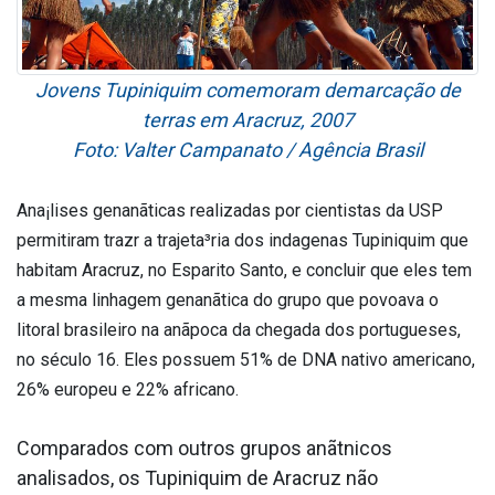
Jovens Tupiniquim comemoram demarcação de
terras em Aracruz, 2007
Foto: Valter Campanato / Agência Brasil
Ana¡lises genanãticas realizadas por cientistas da USP
permitiram trazr a trajeta³ria dos inda­genas Tupiniquim que
habitam Aracruz, no Espa­rito Santo, e concluir que eles tem
a mesma linhagem genanãtica do grupo que povoava o
litoral brasileiro na anãpoca da chegada dos portugueses,
no século 16. Eles possuem 51% de DNA nativo americano,
26% europeu e 22% africano.
Comparados com outros grupos anãtnicos
analisados, os Tupiniquim de Aracruz não