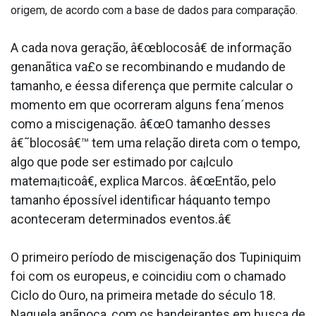
origem, de acordo com a base de dados para comparação.
A cada nova geração, â€œblocosâ€ de informação
genanãtica va£o se recombinando e mudando de
tamanho, e éessa diferença que permite calcular o
momento em que ocorreram alguns fena´menos
como a miscigenação. â€œO tamanho desses
â€˜blocosâ€™ tem uma relação direta com o tempo,
algo que pode ser estimado por ca¡lculo
matema¡ticoâ€, explica Marcos. â€œEntão, pelo
tamanho épossí­vel identificar háquanto tempo
aconteceram determinados eventos.â€
O primeiro período de miscigenação dos Tupiniquim
foi com os europeus, e coincidiu com o chamado
Ciclo do Ouro, na primeira metade do século 18.
Naquela anãpoca, com os bandeirantes em busca de