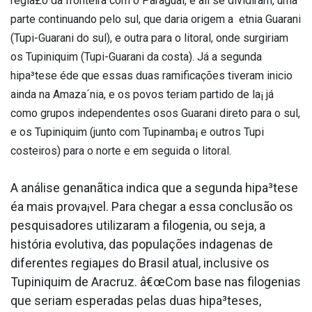
regia£o da fronteira com o Paraguai, e ali se dividiram, uma
parte continuando pelo sul, que daria origem a etnia Guarani
(Tupi-Guarani do sul), e outra para o litoral, onde surgiriam
os Tupiniquim (Tupi-Guarani da costa). Já a segunda
hipa³tese éde que essas duas ramificações tiveram ini­cio
ainda na Amaza´nia, e os povos teriam partido de la¡ já
como grupos independentes osos Guarani direto para o sul,
e os Tupiniquim (junto com Tupinamba¡ e outros Tupi
costeiros) para o norte e em seguida o litoral.
A análise genanãtica indica que a segunda hipa³tese
éa mais prova¡vel. Para chegar a essa conclusão os
pesquisadores utilizaram a filogenia, ou seja, a
história evolutiva, das populações inda­genas de
diferentes regiaµes do Brasil atual, inclusive os
Tupiniquim de Aracruz. â€œCom base nas filogenias
que seriam esperadas pelas duas hipa³teses,