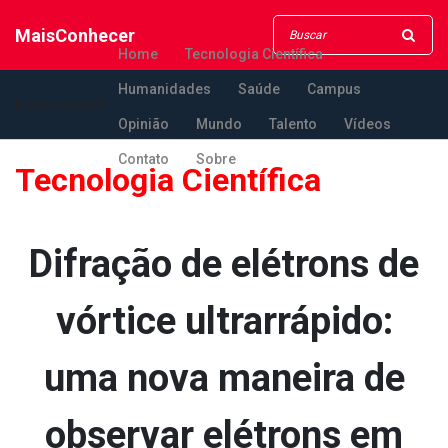
MaisConhecer
Home
Tecnologia Científica
Humanidades
Saúde
Campus
MaisConhecer
Opinião
Mundo
Talento
Vídeos
Contato
Sobre
Tecnologia Científica
Difração de elétrons de
vórtice ultrarrápido:
uma nova maneira de
observar elétrons em