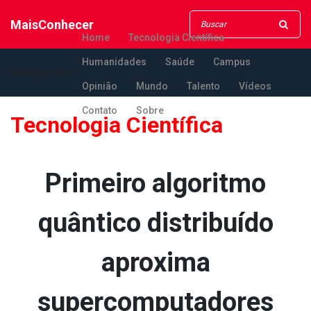
MaisConhecer
Home
Tecnologia Científica
Humanidades
Saúde
Campus
MaisConhecer
Opinião
Mundo
Talento
Vídeos
Contato
Sobre
Tecnologia Científica
Primeiro algoritmo
quântico distribuído
aproxima
supercomputadores