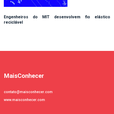
Engenheiros do MIT desenvolvem fio elástico
reciclável
MaisConhecer
contato@maisconhecer.com
www.maisconhecer.com