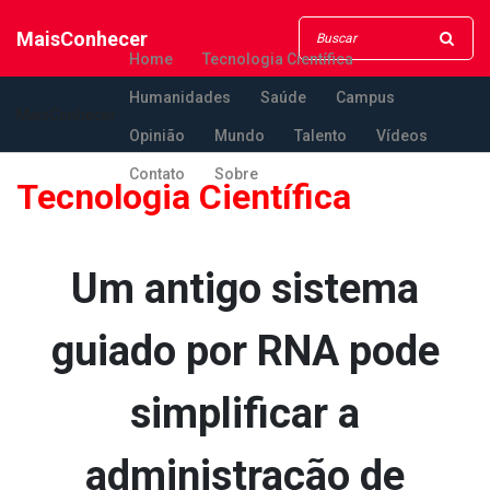
MaisConhecer
Home
Tecnologia Científica
Humanidades
Saúde
Campus
MaisConhecer
Opinião
Mundo
Talento
Vídeos
Contato
Sobre
Tecnologia Científica
Um antigo sistema
guiado por RNA pode
simplificar a
administração de