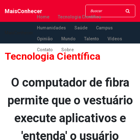
MaisConhecer
Home
Tecnologia Científica
Humanidades
Saúde
Campus
MaisConhecer
Opinião
Mundo
Talento
Vídeos
Contato
Sobre
Tecnologia Científica
O computador de fibra
permite que o vestuário
execute aplicativos e
'entenda' o usuário