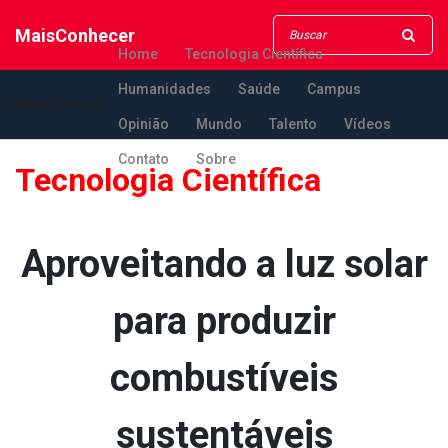
MaisConhecer
Home
Tecnologia Científica
Humanidades
Saúde
Campus
MaisConhecer
Opinião
Mundo
Talento
Vídeos
Contato
Sobre
Tecnologia Científica
Aproveitando a luz solar
para produzir
combustíveis
sustentáveis