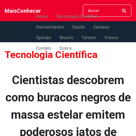
MaisConhecer
Home
Tecnologia Científica
Humanidades
Saúde
Campus
MaisConhecer
Opinião
Mundo
Talento
Vídeos
Contato
Sobre
Tecnologia Científica
Cientistas descobrem
como buracos negros de
massa estelar emitem
poderosos jatos de