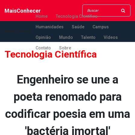
MaisConhecer
Home
Tecnologia Científica
Humanidades
Saúde
Campus
MaisConhecer
Opinião
Mundo
Talento
Vídeos
Contato
Sobre
Tecnologia Científica
Engenheiro se une a
poeta renomado para
codificar poesia em uma
'bactéria imortal'