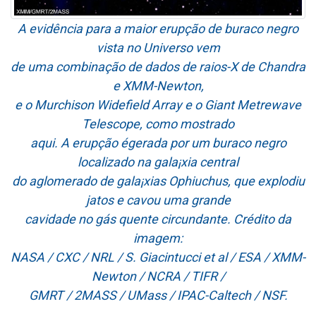
A evidência para a maior erupção de buraco negro
vista no Universo vem
de uma combinação de dados de raios-X de Chandra
e XMM-Newton,
e o Murchison Widefield Array e o Giant Metrewave
Telescope, como mostrado
aqui. A erupção égerada por um buraco negro
localizado na gala¡xia central
do aglomerado de gala¡xias Ophiuchus, que explodiu
jatos e cavou uma grande
cavidade no gás quente circundante. Crédito da
imagem:
NASA / CXC / NRL / S. Giacintucci et al / ESA / XMM-
Newton / NCRA / TIFR /
GMRT / 2MASS / UMass / IPAC-Caltech / NSF.