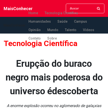
MaisConhecer
Home
Tecnologia Científica
Humanidades
Saúde
Campus
MaisConhecer
Opinião
Mundo
Talento
Vídeos
Contato
Sobre
Tecnologia Científica
Erupção do buraco
negro mais poderosa do
universo édescoberta
A enorme explosão ocorreu no aglomerado de gala¡xias