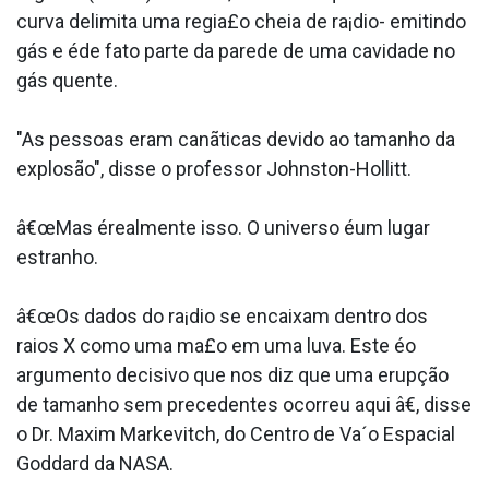
curva delimita uma regia£o cheia de ra¡dio- emitindo
gás e éde fato parte da parede de uma cavidade no
gás quente.
"As pessoas eram canãticas devido ao tamanho da
explosão", disse o professor Johnston-Hollitt.
â€œMas érealmente isso. O universo éum lugar
estranho.
â€œOs dados do ra¡dio se encaixam dentro dos
raios X como uma ma£o em uma luva. Este éo
argumento decisivo que nos diz que uma erupção
de tamanho sem precedentes ocorreu aqui â€, disse
o Dr. Maxim Markevitch, do Centro de Va´o Espacial
Goddard da NASA.