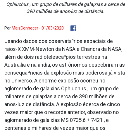
Ophiuchus , um grupo de milhares de gala¡xias a cerca de
390 milhões de anos-luz de distância.
Por
MaisConhecer - 01/03/2020
Usando dados dos observata³rios espaciais de
raios-X XMM-Newton da NASA e Chandra da NASA,
além de dois radiotelesca³pios terrestres na
Austra¡lia e na andia, os astrônomos descobriram as
consequaªncias da explosão mais poderosa já vista
no Universo. A enorme explosão ocorreu no
aglomerado de gala¡xias Ophiuchus , um grupo de
milhares de gala¡xias a cerca de 390 milhões de
anos-luz de distância. A explosão écerca de cinco
vezes maior que o recorde anterior, observado no
aglomerado de gala¡xias MS 0735.6 + 7421 , e
centenas e milhares de vezes maior que os