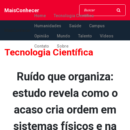
MaisConhecer
Home
Tecnologia Científica
Humanidades
Saúde
Campus
MaisConhecer
Opinião
Mundo
Talento
Vídeos
Contato
Sobre
Tecnologia Científica
Ruído que organiza:
estudo revela como o
acaso cria ordem em
sistemas físicos e na