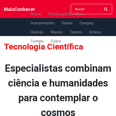
MaisConhecer
Home
Tecnologia Científica
Humanidades
Saúde
Campus
MaisConhecer
Opinião
Mundo
Talento
Vídeos
Contato
Sobre
Tecnologia Científica
Especialistas combinam
ciência e humanidades
para contemplar o
cosmos