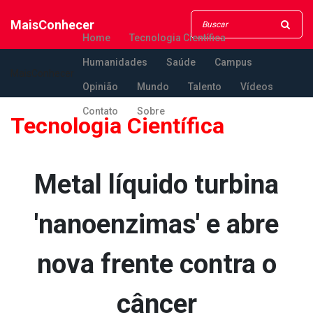
MaisConhecer
Home
Tecnologia Científica
Humanidades
Saúde
Campus
MaisConhecer
Opinião
Mundo
Talento
Vídeos
Contato
Sobre
Tecnologia Científica
Metal líquido turbina
'nanoenzimas' e abre
nova frente contra o
câncer