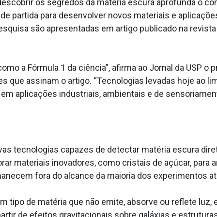
escobrir os segredos da matéria escura aprofunda o co
 de partida para desenvolver novos materiais e aplicaç
quisa são apresentadas em artigo publicado na revista c
mo a Fórmula 1 da ciência”, afirma ao Jornal da USP o p
res que assinam o artigo. “Tecnologias levadas hoje ao l
m aplicações industriais, ambientais e de sensoriament
as tecnologias capazes de detectar matéria escura diret
rar materiais inovadores, como cristais de açúcar, para a
manecem fora do alcance da maioria dos experimentos atu
tipo de matéria que não emite, absorve ou reflete luz, e
artir de efeitos gravitacionais sobre galáxias e estrutura