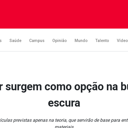
s
Saúde
Campus
Opinião
Mundo
Talento
Víde
ar surgem como opção na b
escura
rtículas previstas apenas na teoria, que servirão de base para e
materiais