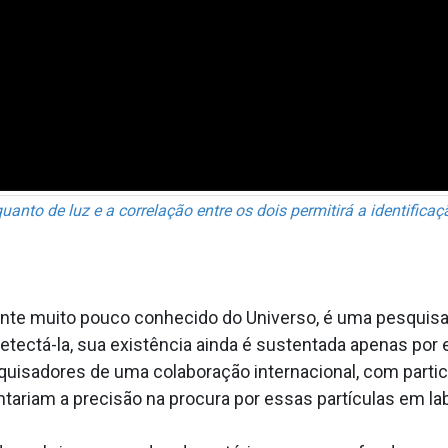
uanto de luz e a correlação entre os dois permitirá a identificaç
te muito pouco conhecido do Universo, é uma pesquisa d
ctá-la, sua existência ainda é sustentada apenas por e
squisadores de uma colaboração internacional, com partic
ntariam a precisão na procura por essas partículas em lab