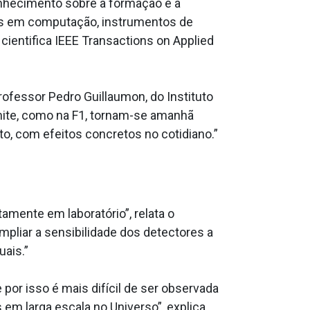
nhecimento sobre a formação e a
ões em computação, instrumentos de
ientifica IEEE Transactions on Applied
rofessor Pedro Guillaumon, do Instituto
imite, como na F1, tornam-se amanhã
o, com efeitos concretos no cotidiano.”
amente em laboratório”, relata o
mpliar a sensibilidade dos detectores a
ais.”
 por isso é mais difícil de ser observada
s em larga escala no Universo”, explica.