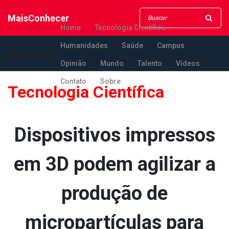
MaisConhecer
Home
Tecnologia Científica
Humanidades
Saúde
Campus
MaisConhecer
Opinião
Mundo
Talento
Vídeos
Contato
Sobre
Tecnologia Científica
Dispositivos impressos
em 3D podem agilizar a
produção de
micropartículas para