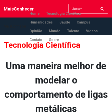
MaisConhecer
Home
Tecnologia Científica
Humanidades
Saúde
Campus
MaisConhecer
Opinião
Mundo
Talento
Vídeos
Contato
Sobre
Tecnologia Científica
Uma maneira melhor de
modelar o
comportamento de ligas
metálicas