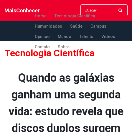
MaisConhecer
Home
Tecnologia Científica
Humanidades
Saúde
Campus
MaisConhecer
Opinião
Mundo
Talento
Vídeos
Contato
Sobre
Tecnologia Científica
Quando as galáxias
ganham uma segunda
vida: estudo revela que
discos duplos surgem