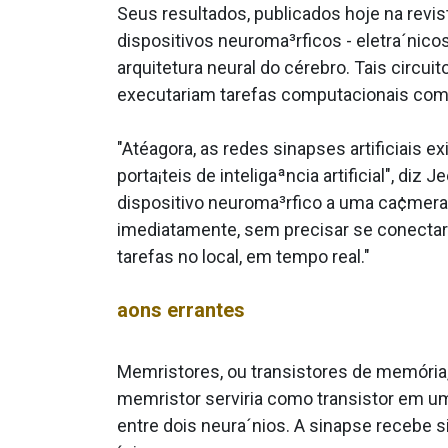
Seus resultados, publicados hoje na rev
dispositivos neuroma³rficos - eletra´nic
arquitetura neural do cérebro. Tais circu
executariam tarefas computacionais com
"Atéagora, as redes sinapses artificiais
porta¡teis de inteligaªncia artificial", 
dispositivo neuroma³rfico a uma ca¢mera
imediatamente, sem precisar se conectar
tarefas no local, em tempo real."
aons errantes
Memristores, ou transistores de memória
memristor serviria como transistor em u
entre dois neura´nios. A sinapse recebe s