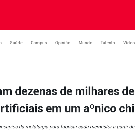
s
Saúde
Campus
Opinião
Mundo
Talento
Víde
am dezenas de milhares de 
rtificiais em um aºnico ch
­pios da metalurgia para fabricar cada memristor a partir de l