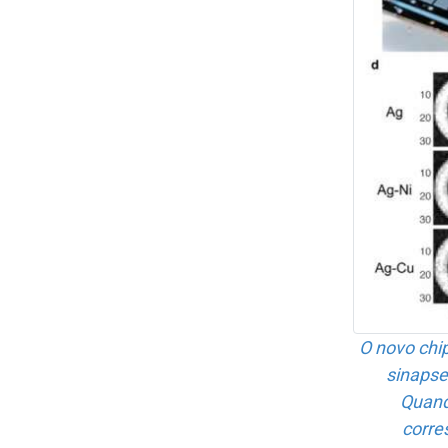
O novo chi
sinapses
Quand
corre