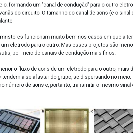
io, formando um "canal de condução" para o outro eletr
vanãs do circuito. O tamanho do canal de a­ons (e o sina
lante.
memristores funcionam muito bem nos casos em que a te
 um eletrodo para o outro. Mas esses projetos são meno
utis, por meio de canais de condução mais finos.
nor o fluxo de a­ons de um eletrodo para o outro, mais dif
tendem a se afastar do grupo, se dispersando no meio. Co
 número de a­ons e, portanto, transmitir o mesmo sinal