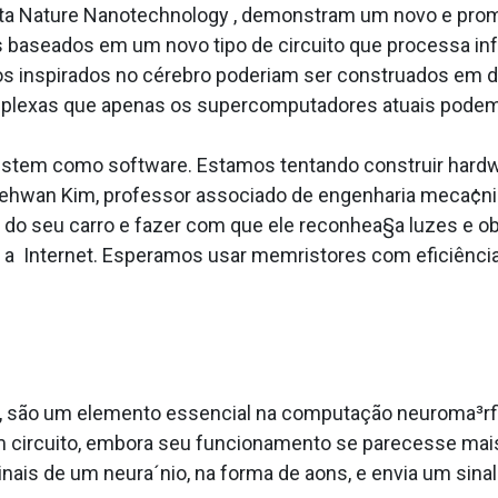
ista Nature Nanotechnology , demonstram um novo e prom
os baseados em um novo tipo de circuito que processa in
itos inspirados no cérebro poderiam ser construa­dos em d
plexas que apenas os supercomputadores atuais podem
 existem como software. Estamos tentando construir hardw
diz Jeehwan Kim, professor associado de engenharia meca¢
 do seu carro e fazer com que ele reconhea§a luzes e o
 a Internet. Esperamos usar memristores com eficiência
, são um elemento essencial na computação neuroma³rfi
m circuito, embora seu funcionamento se parecesse mai
inais de um neura´nio, na forma de a­ons, e envia um sin