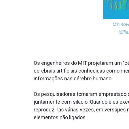
Um novo
Killi
Os engenheiros do MIT projetaram um "cé
cerebrais artificiais conhecidas como me
informações nas cérebro humano.
Os pesquisadores tomaram emprestado os pr
juntamente com sila­cio. Quando eles exec
reproduzi-las várias vezes, em versaµes
elementos não ligados.