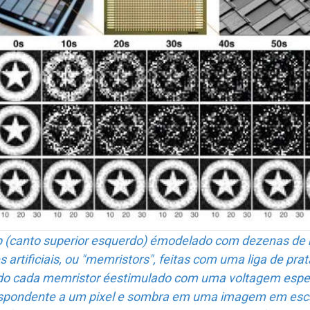
p (canto superior esquerdo) émodelado com dezenas de 
 artificiais, ou "memristors", feitas com uma liga de pra
o cada memristor éestimulado com uma voltagem espec
spondente a um pixel e sombra em uma imagem em esc