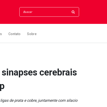
os
Contato
Sobre
sinapses cerebrais
ip
igas de prata e cobre, juntamente com sila­cio