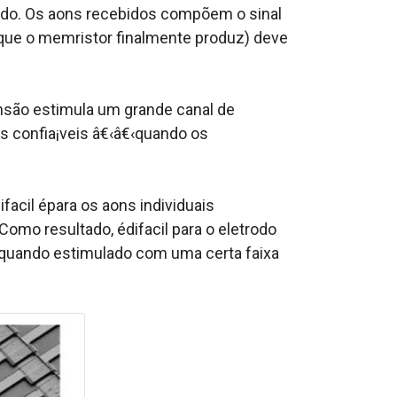
odo. Os a­ons recebidos compõem o sinal
l que o memristor finalmente produz) deve
nsão estimula um grande canal de
s confia¡veis â€‹â€‹quando os
a­cil épara os a­ons individuais
mo resultado, édifa­cil para o eletrodo
 quando estimulado com uma certa faixa