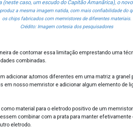
a (neste caso, um escudo do Capitão Amanãrica), o novo
eproduz a mesma imagem na­tida, com mais confiabilidade do q
os chips fabricados com memristores de diferentes materiais.
Crédito: Imagem cortesia dos pesquisadores
ira de contornar essa limitação emprestando uma técnica
iedades combinadas.
am adicionar a¡tomos diferentes em uma matriz a granel p
as em nosso memristor e adicionar algum elemento de li
mo material para o eletrodo positivo de um memristor. 
essem combinar com a prata para manter efetivamente os
utro eletrodo.