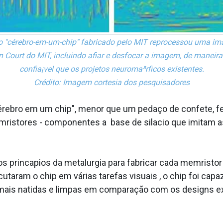
 "cérebro-em-um-chip" fabricado pelo MIT reprocessou uma i
an Court do MIT, incluindo afiar e desfocar a imagem, de maneir
confia¡vel que os projetos neuroma³rficos existentes.
Crédito: Imagem cortesia dos pesquisadores
rebro em um chip", menor que um pedaço de confete, fe
mristores - componentes a base de sila­cio que imitam 
inca­pios da metalurgia para fabricar cada memristor a p
utaram o chip em várias tarefas visuais , o chip foi ca
 mais na­tidas e limpas em comparação com os designs 