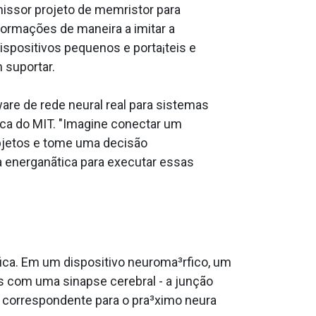
issor projeto de memristor para
formações de maneira a imitar a
ispositivos pequenos e porta¡teis e
 suportar.
are de rede neural real para sistemas
nica do MIT. "Imagine conectar um
bjetos e tome uma decisão
 energanãtica para executar essas
ca. Em um dispositivo neuroma³rfico, um
s com uma sinapse cerebral - a junção
al correspondente para o pra³ximo neura