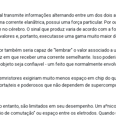
l transmite informações alternando entre um dos dois aºn
a corrente elanãtrica, possui uma força particular. Por o
o cérebro. O sinal que produz varia de acordo com a for
alores e, portanto, executasse uma gama muito maior de
 também seria capaz de "lembrar" o valor associado a u
 em que receber uma corrente semelhante. Isso poderia
objeto seja confia¡vel - um feito que normalmente envolv
memristores exigiriam muito menos espaço em chip do qu
 porta¡teis e poderosos que não dependem de superco
no entanto, são limitados em seu desempenho. Um aºni
eio de comutação" ou espaço entre os eletrodos. Quando 