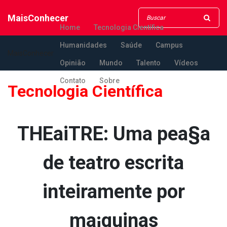
MaisConhecer
Home
Tecnologia Científica
Humanidades
Saúde
Campus
MaisConhecer
Opinião
Mundo
Talento
Vídeos
Contato
Sobre
Tecnologia Científica
THEaiTRE: Uma pea§a
de teatro escrita
inteiramente por
ma¡quinas