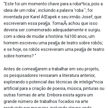
"Este foi um momento chave para a roba³tica, pois a
ideia de um roba´, incluindo a palavra 'roba´', foi
inventada por Karel ÄŒapek e seu irmão Josef, que
escreveram essa pea§a. Toma¡Å¡ achou que isso
deveria ser comemorado adequadamente e surgiu.
com a ideia de mudar a história: há100 anos, um
homem escreveu uma pea§a de teatro sobre robôs;
e se hoje, os robôs escreveram uma pea§a de teatro
sobre homens? "
Antes de comea§arem a trabalhar em seu projeto,
os pesquisadores revisaram a literatura anterior,
explorando o potencial das técnicas de inteligaªncia
artificial para a criação de poesia, música, pinturas ou
outras formas de arte. Embora exista agora um
grande número de trabalhos focados na arte
produzida por ma¡quina, incluindo alguns onde