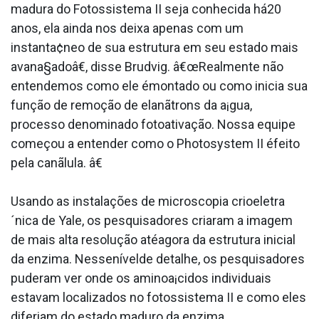
madura do Fotossistema II seja conhecida há20
anos, ela ainda nos deixa apenas com um
instanta¢neo de sua estrutura em seu estado mais
avana§adoâ€, disse Brudvig. â€œRealmente não
entendemos como ele émontado ou como inicia sua
função de remoção de elanãtrons da a¡gua,
processo denominado fotoativação. Nossa equipe
começou a entender como o Photosystem II éfeito
pela canãlula. â€
Usando as instalações de microscopia crioeletra
´nica de Yale, os pesquisadores criaram a imagem
de mais alta resolução atéagora da estrutura inicial
da enzima. Nessenívelde detalhe, os pesquisadores
puderam ver onde os aminoa¡cidos individuais
estavam localizados no fotossistema II e como eles
diferiam do estado maduro da enzima.