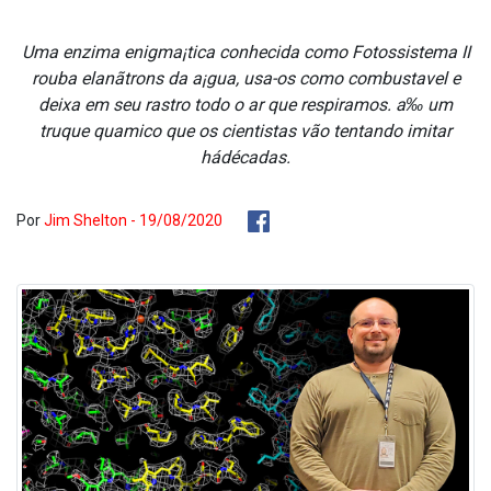
Uma enzima enigma¡tica conhecida como Fotossistema II
rouba elanãtrons da a¡gua, usa-os como combusta­vel e
deixa em seu rastro todo o ar que respiramos. a‰ um
truque qua­mico que os cientistas vão tentando imitar
hádécadas.
Por
Jim Shelton - 19/08/2020