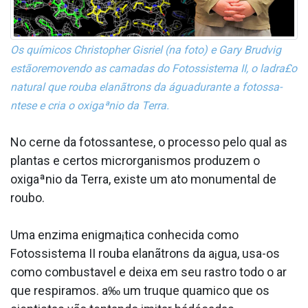
Os químicos Christopher Gisriel (na foto) e Gary Brudvig
estãoremovendo as camadas do Fotossistema II, o ladra£o
natural que rouba elanãtrons da águadurante a fotossa­
ntese e cria o oxigaªnio da Terra.
No cerne da fotossa­ntese, o processo pelo qual as
plantas e certos microrganismos produzem o
oxigaªnio da Terra, existe um ato monumental de
roubo.
Uma enzima enigma¡tica conhecida como
Fotossistema II rouba elanãtrons da a¡gua, usa-os
como combusta­vel e deixa em seu rastro todo o ar
que respiramos. a‰ um truque qua­mico que os