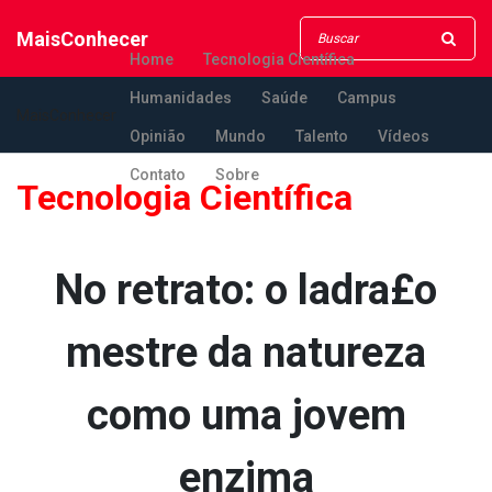
MaisConhecer
Home
Tecnologia Científica
Humanidades
Saúde
Campus
MaisConhecer
Opinião
Mundo
Talento
Vídeos
Contato
Sobre
Tecnologia Científica
No retrato: o ladra£o
mestre da natureza
como uma jovem
enzima