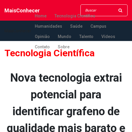
MaisConhecer
Home
Tecnologia Científica
Humanidades
Saúde
Campus
MaisConhecer
Opinião
Mundo
Talento
Vídeos
Contato
Sobre
Tecnologia Científica
Nova tecnologia extrai
potencial para
identificar grafeno de
qualidade mais barato e