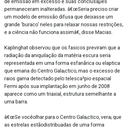
de emissão em excesso e suas conclusaµes
permaneceram inalteradas. â€œSeria preciso criar
um modelo de emissão difusa que deixasse um
grande 'buraco' neles para relaxar nossas restrições,
e a ciência não funciona assimâ€, disse Macias.
Kaplinghat observou que os fa­sicos previram que a
radiação da aniquilação da matéria escura seria
representada em uma forma esfanãrica ou ela­ptica
que emana do Centro Gala¡ctico, mas o excesso de
raios gama detectado pelo telesca³pio espacial
Fermi após sua implantação em junho de 2008
aparece como um triaxial, estrutura semelhante a
uma barra.
â€œSe vocêolhar para o Centro Gala¡ctico, vera¡ que
as estrelas estãodistribua­das de uma forma