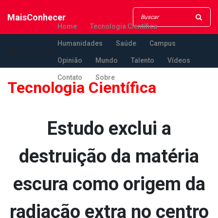
MaisConhecer
Home
Tecnologia Científica
Humanidades
Saúde
Campus
MaisConhecer
Opinião
Mundo
Talento
Vídeos
Contato
Sobre
Tecnologia Científica
Estudo exclui a
destruição da matéria
escura como origem da
radiação extra no centro