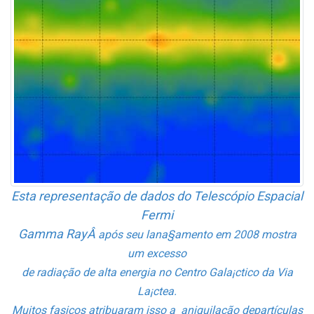
Esta representação de dados do Telescópio Espacial
Fermi
Gamma RayÂ
após seu lana§amento em 2008 mostra
um excesso
de radiação de alta energia no Centro Gala¡ctico da Via
La¡ctea.
Muitos fa­sicos atribua­ram isso a aniquilação departículas