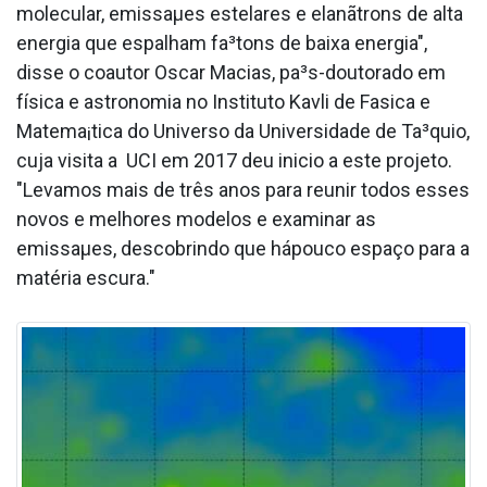
molecular, emissaµes estelares e elanãtrons de alta
energia que espalham fa³tons de baixa energia",
disse o coautor Oscar Macias, pa³s-doutorado em
física e astronomia no Instituto Kavli de Fa­sica e
Matema¡tica do Universo da Universidade de Ta³quio,
cuja visita a UCI em 2017 deu ini­cio a este projeto.
"Levamos mais de três anos para reunir todos esses
novos e melhores modelos e examinar as
emissaµes, descobrindo que hápouco espaço para a
matéria escura."