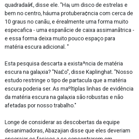
quadradaâ€, disse ele. "Ha¡ um disco de estrelas e
bem no centro, háuma protubera¢ncia com cerca de
10 graus no canãu, e érealmente uma forma muito
especa­fica - uma espanãcie de caixa assimanãtrica -
e essa forma deixa muito pouco espaço para
matéria escura adicional. "
Esta pesquisa descarta a existaªncia de matéria
escura na gala¡xia? "Na£o", disse Kaplinghat. "Nosso
estudo restringe o tipo de parta­cula que a matéria
escura poderia ser. As maºltiplas linhas de evidência
da matéria escura na gala¡xia são robustas e não
afetadas por nosso trabalho."
Longe de considerar as descobertas da equipe
desanimadoras, Abazajian disse que eles deveriam
encorajar os fa­sicos a se concentrarem em