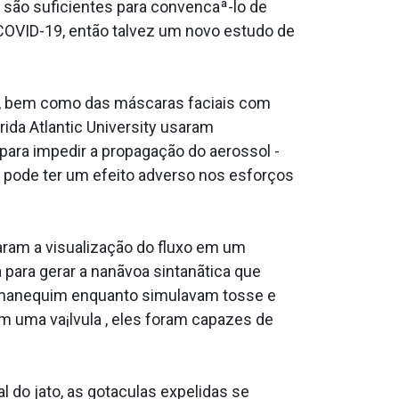
 são suficientes para convencaª-lo de
 COVID-19, então talvez um novo estudo de
te, bem como das máscaras faciais com
ida Atlantic University usaram
 para impedir a propagação do aerossol -
s pode ter um efeito adverso nos esforços
garam a visualização do fluxo em um
 para gerar a nanãvoa sintanãtica que
m manequim enquanto simulavam tosse e
om uma va¡lvula , eles foram capazes de
do jato, as gota­culas expelidas se