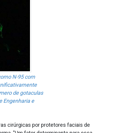
 como N-95 com
gnificativamente
mero de gota­culas
de Engenharia e
 cirúrgicas por protetores faciais de
Verma. "Um fator determinante para essa