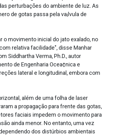
das perturbações do ambiente de luz. As
ro de gotas passa pela va¡lvula de
 o movimento inicial do jato exalado, no
om relativa facilidade", disse Manhar
com Siddhartha Verma, Ph.D., autor
amento de Engenharia Ocea¢nica e
ções lateral e longitudinal, embora com
izontal, além de uma folha de laser
aram a propagação para frente das gotas,
etores faciais impedem o movimento para
nsão ainda menor. No entanto, uma vez
 dependendo dos distúrbios ambientais