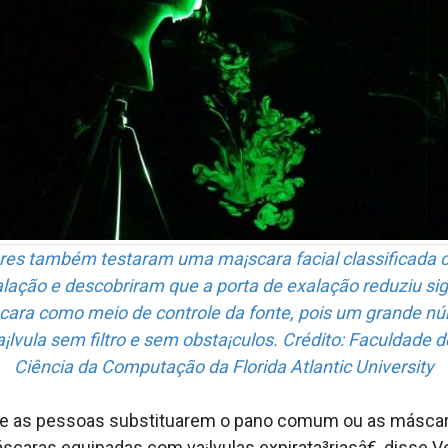
res também testaram uma ma¡scara facial classificada
alação e descobriram que a porta de exalação reduziu si
scara como meio de controle da fonte, pois um grande nú
¡lvula sem filtro e sem obsta¡culos. Crédito: Faculdade 
Ciência da Computação da Florida Atlantic University
 as pessoas substitua­rem o pano comum ou as máscaras
scaras equipadas com va¡lvulas expirata³riasâ€, disse 