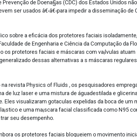
e e Prevenção de Doena§as (CDC) dos Estados Unidos não
 devem ser usados â€‹â€‹para impedir a disseminação de
ico sobre a eficácia dos protetores faciais isoladamen
 Faculdade de Engenharia e Ciência da Computação da Flor
mo os protetores faciais e máscaras com va¡lvulas atuam
generalizado dessas alternativas a s máscaras regulare
o na revista Physics of Fluids , os pesquisadores empre
 de luz laser e uma mistura de águadestilada e glicerina
. Eles visualizaram gota­culas expelidas da boca de u
pla¡stico e uma ma¡scara facial classificada como N95 c
trar seu desempenho.
ora os protetores faciais bloqueiem o movimento inicial 