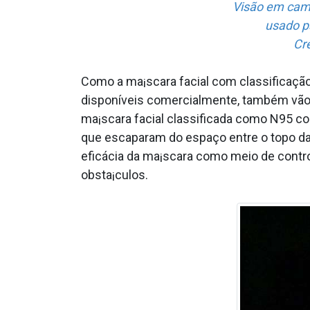
Visão em camp
usado pa
Cr
Como a ma¡scara facial com classificaçã
disponí­veis comercialmente, também vão
ma¡scara facial classificada como N95 co
que escaparam do espaço entre o topo da m
eficácia da ma¡scara como meio de contro
obsta¡culos.