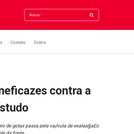
os
Contato
Sobre
neficazes contra a
estudo
o de gotas passa pela va¡lvula de exalaa§a£o
le da fonte.