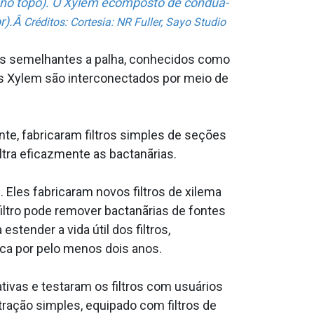
o no topo). O Xylem écomposto de condua­
or).Â
Créditos: Cortesia: NR Fuller, Sayo Studio
­tes semelhantes a palha, conhecidos como
es Xylem são interconectados por meio de
nte, fabricaram filtros simples de seções
ltra eficazmente as bactanãrias.
Eles fabricaram novos filtros de xilema
filtro pode remover bactanãrias de fontes
tender a vida útil dos filtros,
a por pelo menos dois anos.
ativas e testaram os filtros com usuários
ração simples, equipado com filtros de