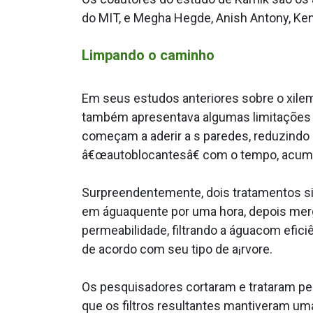
do MIT, e Megha Hegde, Anish Antony, Ken
Limpando o caminho
Em seus estudos anteriores sobre o xilem
também apresentava algumas limitações 
começam a aderir a s paredes, reduzindo a
â€œautoblocantesâ€ com o tempo, acumul
Surpreendentemente, dois tratamentos s
em águaquente por uma hora, depois merg
permeabilidade, filtrando a águacom efic
de acordo com seu tipo de a¡rvore.
Os pesquisadores cortaram e trataram p
que os filtros resultantes mantiveram u