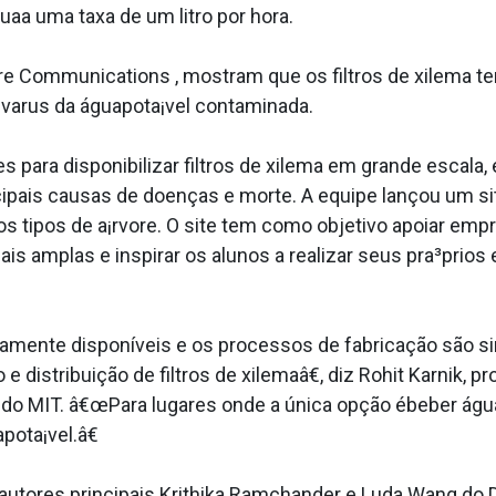
uaa uma taxa de um litro por hora.
ure Communications , mostram que os filtros de xilema 
 va­rus da águapota¡vel contaminada.
para disponibilizar filtros de xilema em grande escala
pais causas de doenças e morte. A equipe lançou um site
rios tipos de a¡rvore. O site tem como objetivo apoiar emp
s amplas e inspirar os alunos a realizar seus pra³prios 
ente disponí­veis e os processos de fabricação são si
e distribuição de filtros de xilemaâ€, diz Rohit Karnik,
o MIT. â€œPara lugares onde a única opção ébeber águan
ota¡vel.â€
 autores principais Krithika Ramchander e Luda Wang d