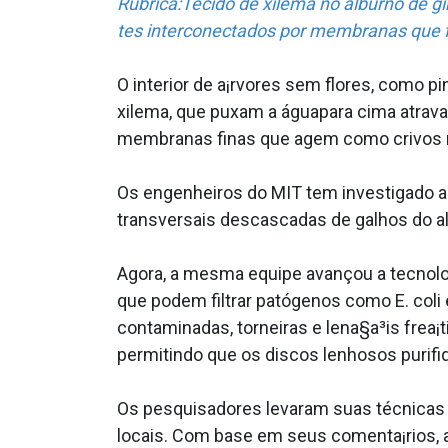
Rubrica:Tecido de xilema no alburno de 
tes interconectados por membranas que f
O interior de a¡rvores sem flores, como 
xilema, que puxam a águapara cima atrava
membranas finas que agem como crivos nat
Os engenheiros do MIT tem investigado a c
transversais descascadas de galhos do al
Agora, a mesma equipe avançou a tecnolog
que podem filtrar patógenos como E. coli 
contaminadas, torneiras e lena§a³is frea¡
permitindo que os discos lenhosos puri
Os pesquisadores levaram suas técnicas pa
locais. Com base em seus comenta¡rios, a