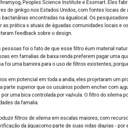
ramyog, Peoples Science Institute e Essmart. Eles fabric
vores de ginkgo nos Estados Unidos, com fontes locais d
s bactanãrias encontradas na águalocal. Os pesquisador
er as prática s atuais de águadas comunidades locais e o
etaram feedback sobre o design.
ssoas foi o fato de que esse filtro éum material natur
 em fama­lias de baixa renda preferem pagar uma qua
foi uma barreira para o uso de filtros existentes, porque
s em potencial em toda a andia, eles projetaram um pro
 parte superior que os usuários podem encher com a¡gua
 por uma bica controlada por va¡lvula. O filtro do xilema 
des da fama­lia.
duzir filtros de xilema em escalas maiores, com recurs
rificação da águacomo parte de suas vidas dia¡rias - por