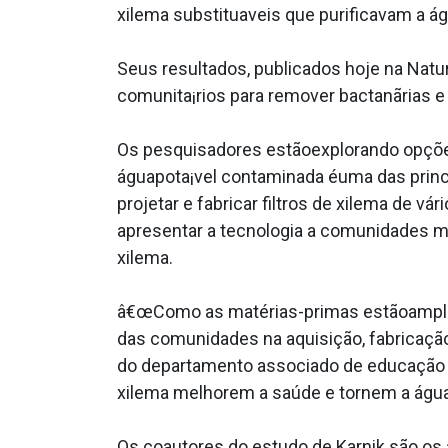
xilema substitua­veis que purificavam a ág
Seus resultados, publicados hoje na Nat
comunita¡rios para remover bactanãrias e
Os pesquisadores estãoexplorando opções 
águapota¡vel contaminada éuma das princi
projetar e fabricar filtros de xilema de vá
apresentar a tecnologia a comunidades mai
xilema.
â€œComo as matérias-primas estãoamplam
das comunidades na aquisição, fabricação 
do departamento associado de educação d
xilema melhorem a saúde e tornem a águap
Os coautores do estudo de Karnik são os