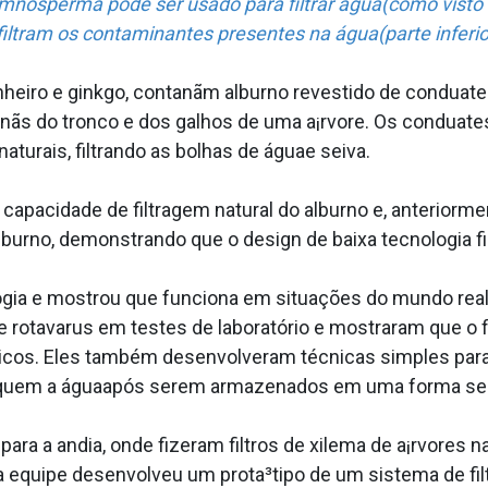
gimnosperma pode ser usado para filtrar água(como vist
iltram os contaminantes presentes na água(parte inferi
pinheiro e ginkgo, contanãm alburno revestido de condua
nãs do tronco e dos galhos de uma a¡rvore. Os condua­t
urais, filtrando as bolhas de águae seiva.
apacidade de filtragem natural do alburno e, anteriorme
burno, demonstrando que o design de baixa tecnologia fi
ia e mostrou que funciona em situações do mundo real. 
e rotava­rus em testes de laboratório e mostraram que o 
ticos. Eles também desenvolveram técnicas simples para es
fiquem a águaapós serem armazenados em uma forma sec
ra a andia, onde fizeram filtros de xilema de a¡rvores n
 equipe desenvolveu um prota³tipo de um sistema de filt