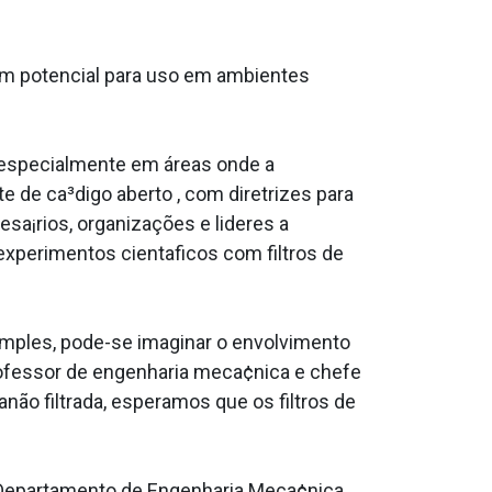
tem potencial para uso em ambientes
, especialmente em áreas onde a
 de ca³digo aberto , com diretrizes para
resa¡rios, organizações e lideres a
experimentos cienta­ficos com filtros de
mples, pode-se imaginar o envolvimento
 professor de engenharia meca¢nica e chefe
ão filtrada, esperamos que os filtros de
o Departamento de Engenharia Meca¢nica