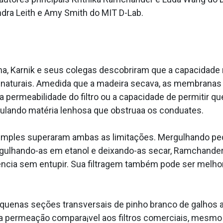
dra Leith e Amy Smith do MIT D-Lab.
a, Karnik e seus colegas descobriram que a capacidade n
naturais. Amedida que a madeira secava, as membranas 
 permeabilidade do filtro ou a capacidade de permitir qu
ando matéria lenhosa que obstrua­a os condua­tes.
imples superaram ambas as limitações. Mergulhando pe
ulhando-as em etanol e deixando-as secar, Ramchander 
iência sem entupir. Sua filtragem também pode ser melho
equenas seções transversais de pinho branco de galhos
ma permeação compara¡vel aos filtros comerciais, mesm