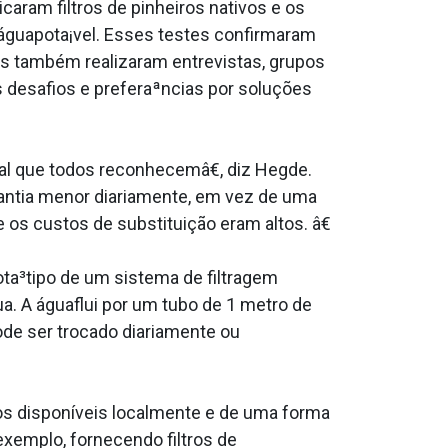
aram filtros de pinheiros nativos e os
e águapota¡vel. Esses testes confirmaram
es também realizaram entrevistas, grupos
s desafios e preferaªncias por soluções
al que todos reconhecemâ€, diz Hegde.
ntia menor diariamente, em vez de uma
 os custos de substituição eram altos. â€
ta³tipo de um sistema de filtragem
. A águaflui por um tubo de 1 metro de
pode ser trocado diariamente ou
os disponí­veis localmente e de uma forma
 exemplo, fornecendo filtros de