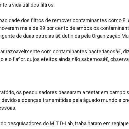
 a vida útil dos filtros.
cidade dos filtros de remover contaminantes como E. co
 removeram mais de 99 por cento de ambos os contaminan
gente de duas estrelas â€ definida pela Organização Mu
ar razoavelmente com contaminantes bacterianosâ€, 
e o flaºor, cujos efeitos ainda não sabemosâ€, observa 
atório, os pesquisadores passaram a testar em campo se
 devido a doenças transmitidas pela águado mundo e onde
essoas.
indo pesquisadores do MIT D-Lab, trabalharam em regiaµe