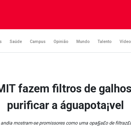
s
Saúde
Campus
Opinião
Mundo
Talento
Víde
IT fazem filtros de galhos
purificar a águapota¡vel
a andia mostram-se promissores como uma opa§a£o de filtraz£o 