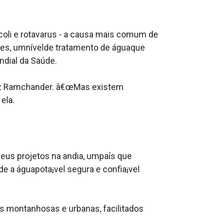
li e rotava­rus - a causa mais comum de
tes, umnívelde tratamento de águaque
ndial da Saúde.
diz Ramchander. â€œMas existem
ela.
us projetos na andia, umpaís que
 a águapota¡vel segura e confia¡vel
s montanhosas e urbanas, facilitados