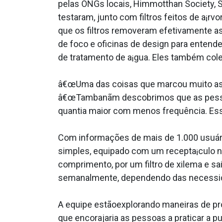
pelas ONGs locais, Himmotthan Society, Sh
testaram, junto com filtros feitos de a¡r
que os filtros removeram efetivamente a
de foco e oficinas de design para entend
de tratamento de a¡gua. Eles também col
â€œUma das coisas que marcou muito as pe
â€œTambanãm descobrimos que as pessoas
quantia maior com menos frequência. Essa 
Com informações de mais de 1.000 usuário
simples, equipado com um recepta¡culo na
comprimento, por um filtro de xilema e sai
semanalmente, dependendo das necessida
A equipe estãoexplorando maneiras de pro
que encorajaria as pessoas a praticar a pu