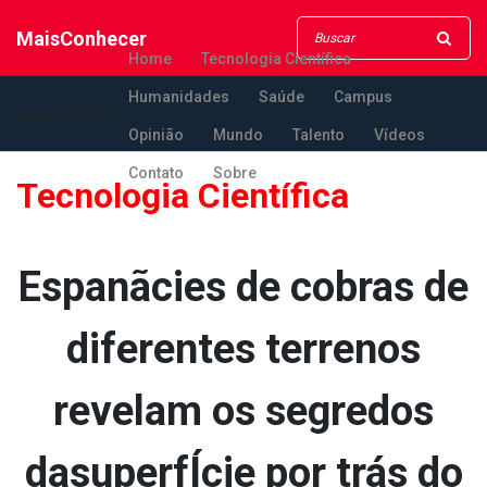
MaisConhecer
Home
Tecnologia Científica
Humanidades
Saúde
Campus
MaisConhecer
Opinião
Mundo
Talento
Vídeos
Contato
Sobre
Tecnologia Científica
Espanãcies de cobras de
diferentes terrenos
revelam os segredos
dasuperfÍcie por trás do