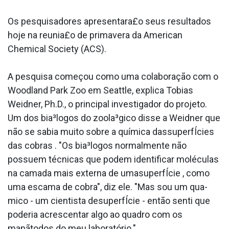
Os pesquisadores apresentara£o seus resultados
hoje na reunia£o de primavera da American
Chemical Society (ACS).
A pesquisa começou como uma colaboração com o
Woodland Park Zoo em Seattle, explica Tobias
Weidner, Ph.D., o principal investigador do projeto.
Um dos bia³logos do zoola³gico disse a Weidner que
não se sabia muito sobre a química dassuperfÍcies
das cobras . "Os bia³logos normalmente não
possuem técnicas que podem identificar moléculas
na camada mais externa de umasuperfÍcie , como
uma escama de cobra", diz ele. "Mas sou um qua­
mico - um cientista desuperfÍcie - então senti que
poderia acrescentar algo ao quadro com os
manãtodos do meu laboratório."