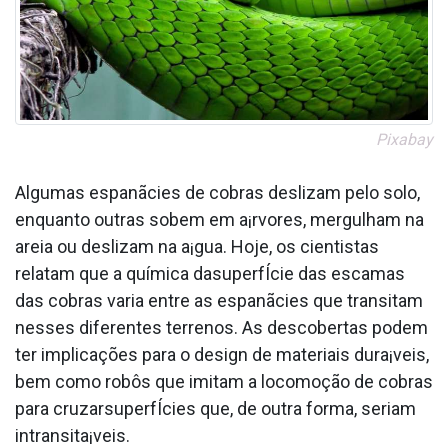
Pixabay
Algumas espanãcies de cobras deslizam pelo solo,
enquanto outras sobem em a¡rvores, mergulham na
areia ou deslizam na a¡gua. Hoje, os cientistas
relatam que a química dasuperfÍcie das escamas
das cobras varia entre as espanãcies que transitam
nesses diferentes terrenos. As descobertas podem
ter implicações para o design de materiais dura¡veis,
bem como robôs que imitam a locomoção de cobras
para cruzarsuperfÍcies que, de outra forma, seriam
intransita¡veis.