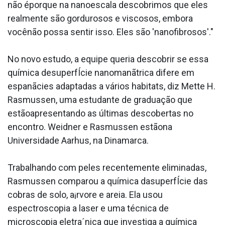
não éporque na nanoescala descobrimos que eles
realmente são gordurosos e viscosos, embora
vocênão possa sentir isso. Eles são 'nanofibrosos'."
No novo estudo, a equipe queria descobrir se essa
química desuperfÍcie nanomanãtrica difere em
espanãcies adaptadas a vários habitats, diz Mette H.
Rasmussen, uma estudante de graduação que
estãoapresentando as últimas descobertas no
encontro. Weidner e Rasmussen estãona
Universidade Aarhus, na Dinamarca.
Trabalhando com peles recentemente eliminadas,
Rasmussen comparou a química dasuperfÍcie das
cobras de solo, a¡rvore e areia. Ela usou
espectroscopia a laser e uma técnica de
microscopia eletra´nica que investiga a química