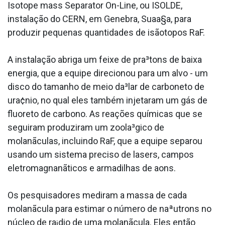
Isotope mass Separator On-Line, ou ISOLDE,
instalação do CERN, em Genebra, Sua­a§a, para
produzir pequenas quantidades de isãotopos RaF.
A instalação abriga um feixe de pra³tons de baixa
energia, que a equipe direcionou para um alvo - um
disco do tamanho de meio da³lar de carboneto de
ura¢nio, no qual eles também injetaram um gás de
fluoreto de carbono. As reações químicas que se
seguiram produziram um zoola³gico de
molanãculas, incluindo RaF, que a equipe separou
usando um sistema preciso de lasers, campos
eletromagnanãticos e armadilhas de a­ons.
Os pesquisadores mediram a massa de cada
molanãcula para estimar o número de naªutrons no
núcleo de ra¡dio de uma molanãcula. Eles então