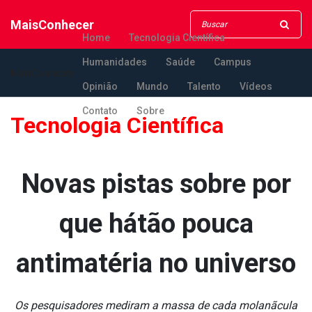
MaisConhecer
Home
Tecnologia Científica
Humanidades
Saúde
Campus
MaisConhecer
Opinião
Mundo
Talento
Vídeos
Contato
Sobre
Tecnologia Científica
Novas pistas sobre por
que hátão pouca
antimatéria no universo
Os pesquisadores mediram a massa de cada molanãcula