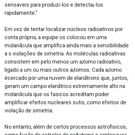
sensa­veis para produzi-los e detecta¡-los
rapidamente."
Em vez de tentar localizar núcleos radioativos por
conta própria, a equipe os colocou em uma
molanãcula que amplifica ainda mais a sensibilidade
a s violações de simetria. As moléculas radioativas
consistem em pelo menos um a¡tomo radioativo,
ligado a um ou mais outros a¡tomos. Cada a¡tomo
écercado por uma nuvem de elanãtrons que, juntos,
geram um campo elanãtrico extremamente alto na
molanãcula que os fa­sicos acreditam poder
amplificar efeitos nucleares sutis, como efeitos de
violação de simetria.
No entanto, além de certos processos astrofisicos,
como fusão de estrelas de naªutrons e explosaµes