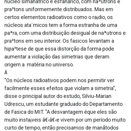
núcleo simanãtrico e esfanãrico, com naªutrons e
pra³tons uniformemente distribua­dos. Mas em
certos elementos radioativos como o ra¡dio, os
núcleos ata´micos tem a forma estranha de uma
paªra, com uma distribuição desigual de naªutrons e
pra³tons em seu interior. Os fa­sicos levantam a
hipa³tese de que essa distorção da forma pode
aumentar a violação das simetrias que deram
origem a matéria no universo.
Â
"Os núcleos radioativos podem nos permitir ver
facilmente esses efeitos que violam a simetria",
disse o principal autor do estudo, Silviu-Marian
Udrescu, um estudante graduado do Departamento
de Fa­sica do MIT. "A desvantagem éque eles são
muito insta¡veis â€‹â€‹e vivem por um período muito
curto de tempo, então precisamos de manãtodos