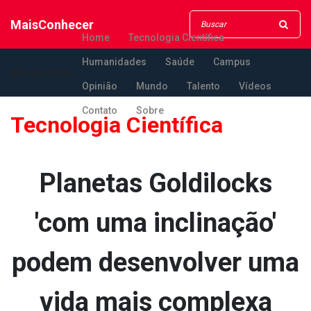
MaisConhecer
Home
Tecnologia Científica
Humanidades
Saúde
Campus
MaisConhecer
Opinião
Mundo
Talento
Vídeos
Contato
Sobre
Tecnologia Científica
Planetas Goldilocks
'com uma inclinação'
podem desenvolver uma
vida mais complexa