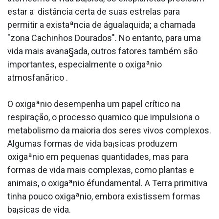
estar a distância certa de suas estrelas para
permitir a existaªncia de águala­quida; a chamada
"zona Cachinhos Dourados". No entanto, para uma
vida mais avana§ada, outros fatores também são
importantes, especialmente o oxigaªnio
atmosfanãrico .
O oxigaªnio desempenha um papel crítico na
respiração, o processo qua­mico que impulsiona o
metabolismo da maioria dos seres vivos complexos.
Algumas formas de vida ba¡sicas produzem
oxigaªnio em pequenas quantidades, mas para
formas de vida mais complexas, como plantas e
animais, o oxigaªnio éfundamental. A Terra primitiva
tinha pouco oxigaªnio, embora existissem formas
ba¡sicas de vida.