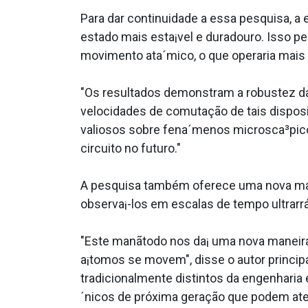
Para dar continuidade a essa pesquisa, a
estado mais esta¡vel e duradouro. Isso p
movimento ata´mico, o que operaria mais r
"Os resultados demonstram a robustez da 
velocidades de comutação de tais disposi
valiosos sobre fena´menos microsca³picos
circuito no futuro."
A pesquisa também oferece uma nova mane
observa¡-los em escalas de tempo ultrarrá
"Este manãtodo nos da¡ uma nova maneira
a¡tomos se movem", disse o autor princip
tradicionalmente distintos da engenharia e
´nicos de próxima geração que podem ate