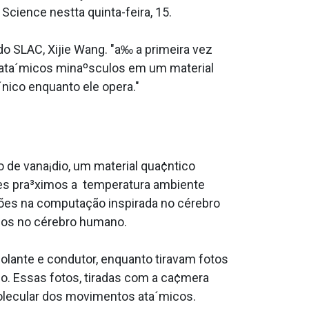
Science nestta quinta-feira, 15.
do SLAC, Xijie Wang. "a‰ a primeira vez
s ata´micos minaºsculos em um material
nico enquanto ele opera."
o de vana¡dio, um material qua¢ntico
ores pra³ximos a temperatura ambiente
ões na computação inspirada no cérebro
ados no cérebro humano.
olante e condutor, enquanto tiravam fotos
. Essas fotos, tiradas com a ca¢mera
molecular dos movimentos ata´micos.