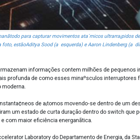
nãtodo para capturar movimentos ata´micos ultrarra¡pidos den
Na foto, estãoAditya Sood (a esquerda) e Aaron Lindenberg (a di
e armazenam informações contem milhões de pequenos in
ais profunda de como esses minaºsculos interruptores 
o moderna.
s instanta¢neos de a¡tomos movendo-se dentro de um dess
briram um estado de curta duração dentro do switch que p
e com maior eficiência energanãtica.
celerator Laboratory do Departamento de Energia, da Stan