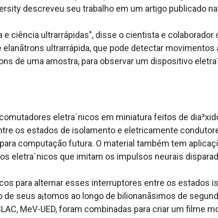
ersity descreveu seu trabalho em um artigo publicado na 
 ciência ultrarrápidas", disse o cientista e colaborador 
 elanãtrons ultrarrápida, que pode detectar movimento
ns de uma amostra, para observar um dispositivo eletra´
comutadores eletra´nicos em miniatura feitos de dia³xid
 entre os estados de isolamento e eletricamente condut
para computação futura. O material também tem aplicaç
sos eletra´nicos que imitam os impulsos neurais dispar
os para alternar esses interruptores entre os estados is
de seus a¡tomos ao longo de bilionanãsimos de segundo
o SLAC, MeV-UED, foram combinadas para criar um filme 