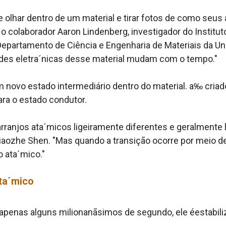
te olhar dentro de um material e tirar fotos de como s
e o colaborador Aaron Lindenberg, investigador do Institu
Departamento de Ciência e Engenharia de Materiais da U
es eletra´nicas desse material mudam com o tempo."
 novo estado intermediário dentro do material. a‰ criad
ara o estado condutor.
ranjos ata´micos ligeiramente diferentes e geralmente le
Xiaozhe Shen. "Mas quando a transição ocorre por meio de
 ata´mico."
ta´mico
 apenas alguns milionanãsimos de segundo, ele éestabiliz