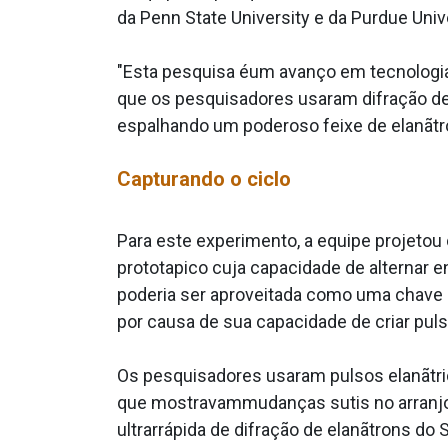
da Penn State University e da Purdue Univ
"Esta pesquisa éum avanço em tecnologia e
que os pesquisadores usaram difração de
espalhando um poderoso feixe de elanãtro
Capturando o ciclo
Para este experimento, a equipe projetou 
protota­pico cuja capacidade de alternar
poderia ser aproveitada como uma chave 
por causa de sua capacidade de criar pul
Os pesquisadores usaram pulsos elanãtric
que mostravammudanças sutis no arranjo 
ultrarrápida de difração de elanãtrons d