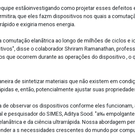
 equipe estãoinvestigando como projetar esses defeitos 
ermitira¡ que eles fazm dispositivos nos quais a comutaç
ápido e exigiria menos energia.
comutação elanãtrica ao longo de milhões de ciclos e ide
tivos", disse o colaborador Shriram Ramanathan, profes
 que ocorrem durante as operações do dispositivo , o q
ira de sintetizar materiais que não existem em condiçõ
pidas e, então, potencialmente ajustar suas propriedade
 de observar os dispositivos conforme eles funcionam, 
al e pesquisador do SIMES, Aditya Sood. "a‰ empolgante
lanãtrica e da ciência ultrarrápida. Nossa abordagem perm
nder a s necessidades crescentes do mundo por computa