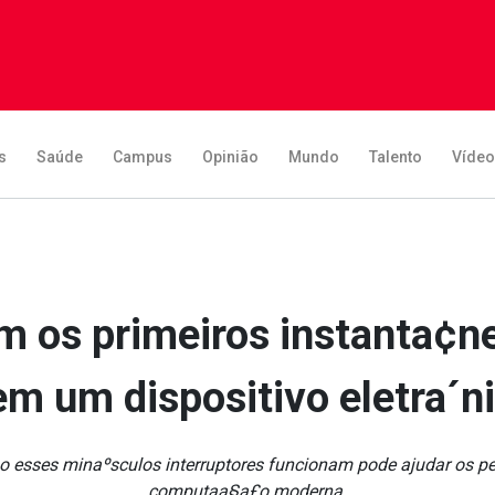
s
Saúde
Campus
Opinião
Mundo
Talento
Víde
ram os primeiros instanta¢
 em um dispositivo eletra´n
sses minaºsculos interruptores funcionam pode ajudar os pesq
computaa§a£o moderna.