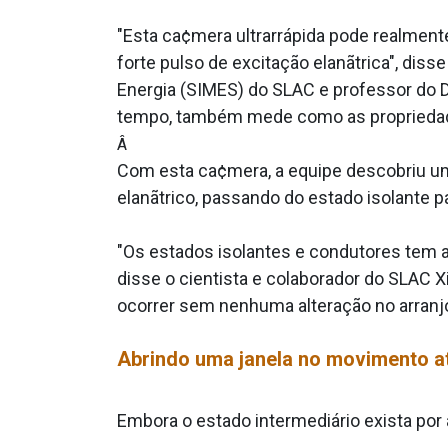
"Esta ca¢mera ultrarrápida pode realmen
forte pulso de excitação elanãtrica", diss
Energia (SIMES) do SLAC e professor do 
tempo, também mede como as propriedad
Â
Com esta ca¢mera, a equipe descobriu um
elanãtrico, passando do estado isolante p
"Os estados isolantes e condutores tem ar
disse o cientista e colaborador do SLAC 
ocorrer sem nenhuma alteração no arranjo
Abrindo uma janela no movimento a
Embora o estado intermediário exista por