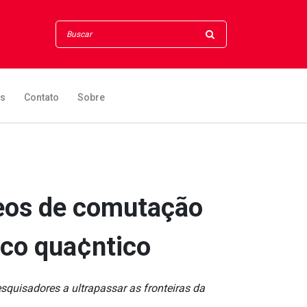
os
Contato
Sobre
neos de comutação
ico qua¢ntico
uisadores a ultrapassar as fronteiras da