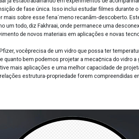
raai já estãotrabalhando em experimentos de acompanha
sição de fase única. Isso inclui estudar filmes durante 
der mais sobre esse fena´meno recanãm-descoberto. Este
 um todo, diz Fakhraai, onde permanece uma desconexã
vimento de novos materiais em aplicações e novas tecno
izer, vocêprecisa de um vidro que possa ter temperatura
de quanto bem podemos projetar a meca¢nica do vidro a gr
ve mais aplicações e uma melhor capacidade de projetar
relações estrutura-propriedade forem compreendidas em