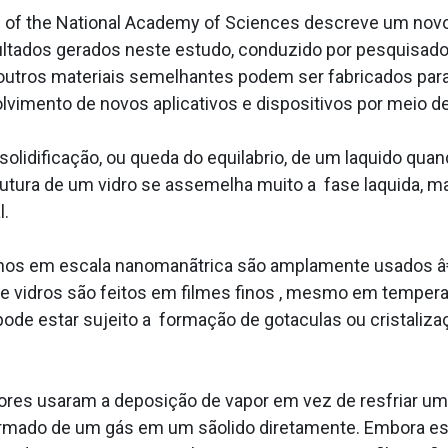
f the National Academy of Sciences descreve um novo ti
sultados gerados neste estudo, conduzido por pesquisad
utros materiais semelhantes podem ser fabricados para
vimento de novos aplicativos e dispositivos por meio d
olidificação, ou queda do equila­brio, de um la­quido qu
utura de um vidro se assemelha muito a fase la­quida, 
l.
afinos em escala nanomanãtrica são amplamente usados 
de vidros são feitos em filmes finos , mesmo em temper
 pode estar sujeito a formação de gota­culas ou cristali
ores usaram a deposição de vapor em vez de resfriar um l
formado de um gás em um sãolido diretamente. Embora e