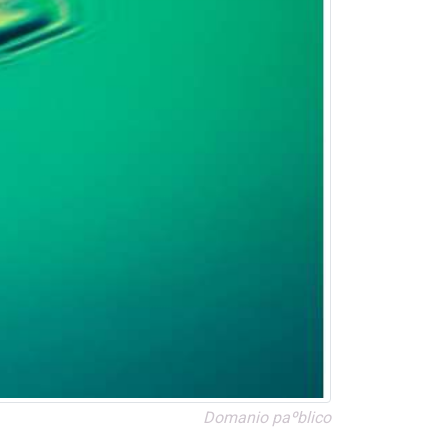
Doma­nio paºblico