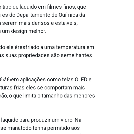
po de la­quido em filmes finos, que
ores do Departamento de Quí­mica da
 serem mais densos e esta¡veis,
e um design melhor.
ando ele éresfriado a uma temperatura em
mas suas propriedades são semelhantes
â€‹â€‹em aplicações como telas OLED e
aturas frias eles se comportam mais
zação, o que limita o tamanho das menores
a­quido para produzir um vidro. Na
sse manãtodo tenha permitido aos