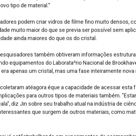
ovo tipo de material."
sadores podem criar vidros de filme fino muito densos
dade muito maior do que se previa ser possí­vel sem apli
dade ainda maiores do que os do cristal.
 pesquisadores também obtiveram informações estrutur
ndo equipamentos do Laborata³rio Nacional de Brookhav
era apenas um cristal, mas uma fase inteiramente nova n
oletaram atéagora éque a capacidade de acessar esta fa
 implicações para outros tipos de materiais também. "Es
a", diz Jin sobre seu trabalho atual na indústria de ciên
nteressantes que surgem de outros materiais, como ma