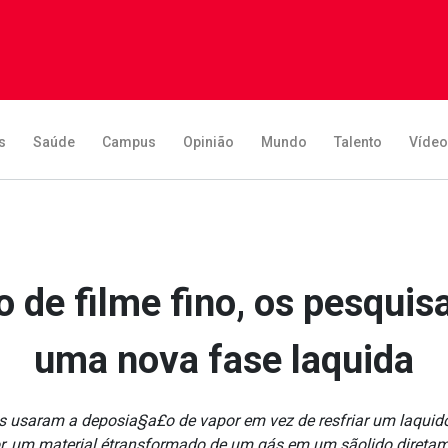
s
Saúde
Campus
Opinião
Mundo
Talento
Víde
o de filme fino, os pesquis
uma nova fase la­quida
es usaram a deposia§a£o de vapor em vez de resfriar um la­quid
r, um material étransformado de um gás em um sãolido diretam