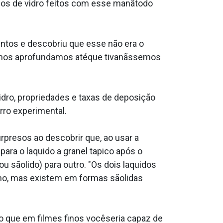
inos de vidro feitos com esse manãtodo
entos e descobriu que esse não era o
ão nos aprofundamos atéque tivanãssemos
dro, propriedades e taxas de deposição
rro experimental.
rpresos ao descobrir que, ao usar a
ra o la­quido a granel ta­pico após o
 sãolido) para outro. "Os dois la­quidos
ono, mas existem em formas sãolidas
 que em filmes finos vocêseria capaz de