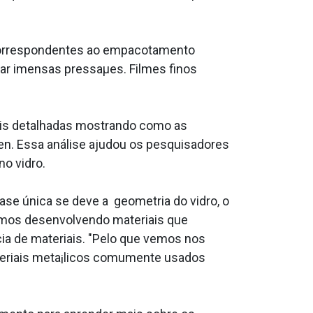
, correspondentes ao empacotamento
car imensas pressaµes. Filmes finos
ais detalhadas mostrando como as
en. Essa análise ajudou os pesquisadores
o vidro.
se única se deve a geometria do vidro, o
tamos desenvolvendo materiais que
cia de materiais. "Pelo que vemos nos
teriais meta¡licos comumente usados