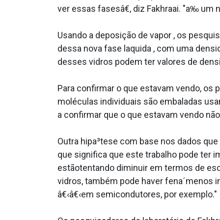
ver essas fasesâ€, diz Fakhraai. "a‰ um n
Usando a deposição de vapor , os pesqui
dessa nova fase la­quida , com uma densi
desses vidros podem ter valores de densi
Para confirmar o que estavam vendo, os
moléculas individuais são embaladas usa
a confirmar que o que estavam vendo não 
Outra hipa³tese com base nos dados que c
que significa que este trabalho pode ter
estãotentando diminuir em termos de escal
vidros, também pode haver fena´menos i
â€‹â€‹em semicondutores, por exemplo."