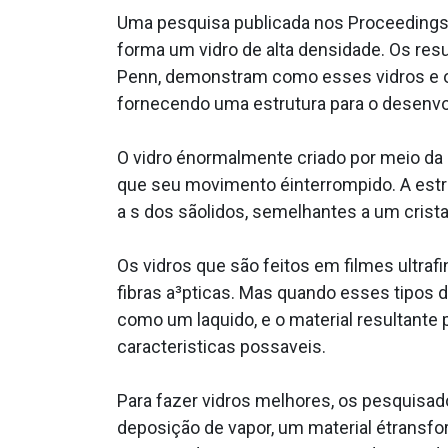
Uma pesquisa publicada nos Proceedings o
forma um vidro de alta densidade. Os re
Penn, demonstram como esses vidros e o
fornecendo uma estrutura para o desenvol
O vidro énormalmente criado por meio da s
que seu movimento éinterrompido. A estr
a s dos sãolidos, semelhantes a um crista
Os vidros que são feitos em filmes ultr
fibras a³pticas. Mas quando esses tipos 
como um la­quido, e o material resultante
caracteri­sticas possa­veis.
Para fazer vidros melhores, os pesquisad
deposição de vapor, um material étrans