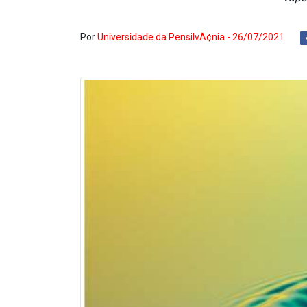
Por
Universidade da PensilvÃ¢nia - 26/07/2021