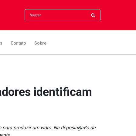
os
Contato
Sobre
adores identificam
o para produzir um vidro. Na deposia§a£o de
ente.