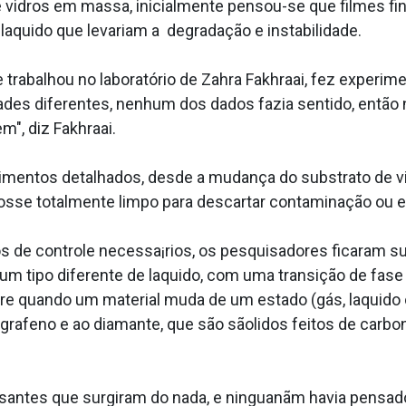
e vidros em massa, inicialmente pensou-se que filmes f
a­quido que levariam a degradação e instabilidade.
 trabalhou no laboratório de Zahra Fakhraai, fez experim
dades diferentes, nenhum dos dados fazia sentido, ent
", diz Fakhraai.
imentos detalhados, desde a mudança do substrato de vi
osse totalmente limpo para descartar contaminação ou e
 de controle necessa¡rios, os pesquisadores ficaram su
 tipo diferente de la­quido, com uma transição de fase pa
 quando um material muda de um estado (gás, la­quido ou
 grafeno e ao diamante, que são sãolidos feitos de carb
antes que surgiram do nada, e ninguanãm havia pensado