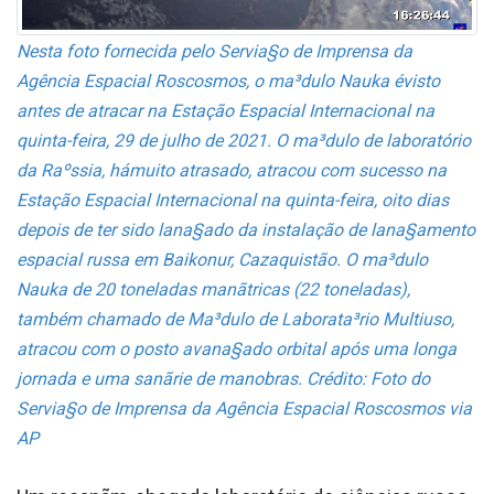
Nesta foto fornecida pelo Servia§o de Imprensa da
Agência Espacial Roscosmos, o ma³dulo Nauka évisto
antes de atracar na Estação Espacial Internacional na
quinta-feira, 29 de julho de 2021. O ma³dulo de laboratório
da Raºssia, hámuito atrasado, atracou com sucesso na
Estação Espacial Internacional na quinta-feira, oito dias
depois de ter sido lana§ado da instalação de lana§amento
espacial russa em Baikonur, Cazaquistão. O ma³dulo
Nauka de 20 toneladas manãtricas (22 toneladas),
também chamado de Ma³dulo de Laborata³rio Multiuso,
atracou com o posto avana§ado orbital após uma longa
jornada e uma sanãrie de manobras. Crédito: Foto do
Servia§o de Imprensa da Agência Espacial Roscosmos via
AP