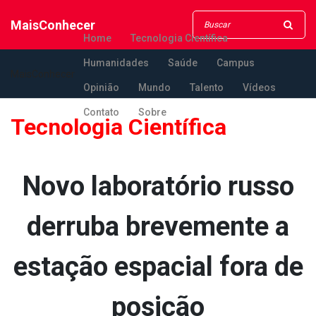
MaisConhecer
Home
Tecnologia Científica
Humanidades
Saúde
Campus
MaisConhecer
Opinião
Mundo
Talento
Vídeos
Contato
Sobre
Tecnologia Científica
Novo laboratório russo
derruba brevemente a
estação espacial fora de
posição