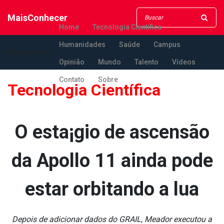
MaisConhecer
Home
Tecnologia Científica
Humanidades
Saúde
Campus
MaisConhecer
Opinião
Mundo
Talento
Vídeos
Contato
Sobre
Tecnologia Científica
O esta¡gio de ascensão
da Apollo 11 ainda pode
estar orbitando a lua
Depois de adicionar dados do GRAIL, Meador executou a