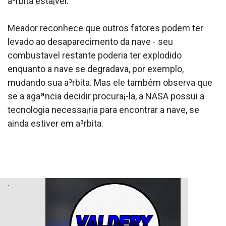
a³rbita esta¡vel.
Meador reconhece que outros fatores podem ter
levado ao desaparecimento da nave - seu
combusta­vel restante poderia ter explodido
enquanto a nave se degradava, por exemplo,
mudando sua a³rbita. Mas ele também observa que
se a agaªncia decidir procura¡-la, a NASA possui a
tecnologia necessa¡ria para encontrar a nave, se
ainda estiver em a³rbita.
.