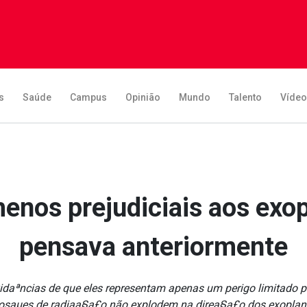
s
Saúde
Campus
Opinião
Mundo
Talento
Víde
enos prejudiciais aos exo
pensava anteriormente
daªncias de que eles representam apenas um perigo limitado pa
osaµes de radiaa§a£o não explodem na direa§a£o dos exoplan