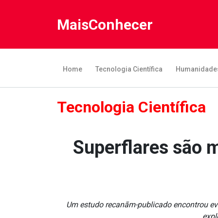
MaisConhecer
Home
Tecnologia Científica
Humanidade
Tecnologia Científica
Superflares são m
Um estudo recanãm-publicado encontrou evi
expl