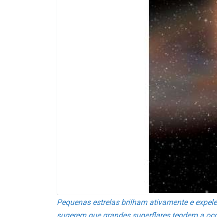
Pequenas estrelas brilham ativamente e expel
sugerem que grandes superflares tendem a ocorr