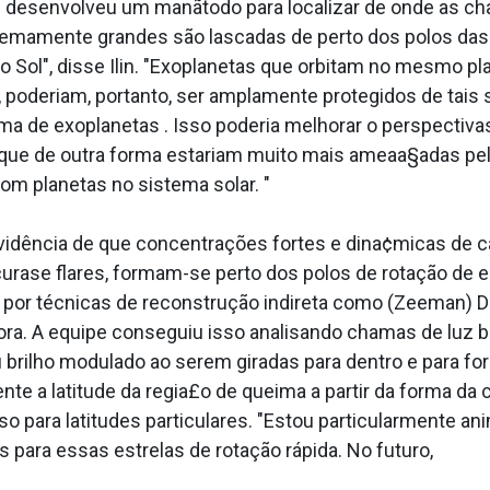
quipe desenvolveu um manãtodo para localizar de onde as 
mamente grandes são lascadas de perto dos polos das 
 Sol", disse Ilin. "Exoplanetas que orbitam no mesmo pl
 poderiam, portanto, ser amplamente protegidos de tais 
ema de exoplanetas . Isso poderia melhorar o perspectiva
que de outra forma estariam muito mais ameaa§adas pela
m planetas no sistema solar. "
dência de que concentrações fortes e dina¢micas de 
se flares, formam-se perto dos polos de rotação de estr
a por técnicas de reconstrução indireta como (Zeeman) D
ora. A equipe conseguiu isso analisando chamas de luz 
 brilho modulado ao serem giradas para dentro e para fora
ente a latitude da regia£o de queima a partir da forma d
 para latitudes particulares. "Estou particularmente a
 para essas estrelas de rotação rápida. No futuro,