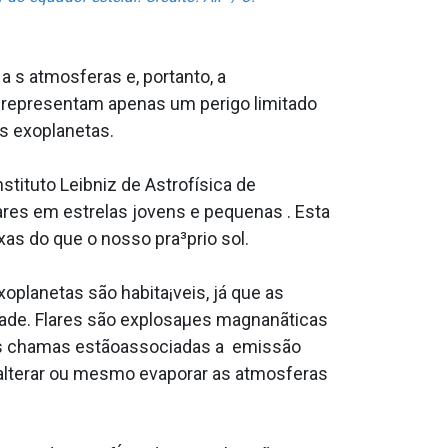
a s atmosferas e, portanto, a
 representam apenas um perigo limitado
s exoplanetas.
tituto Leibniz de Astrofísica de
res em estrelas jovens e pequenas . Esta
as do que o nosso pra³prio sol.
planetas são habita¡veis, já que as
dade. Flares são explosaµes magnanãticas
des chamas estãoassociadas a emissão
 alterar ou mesmo evaporar as atmosferas