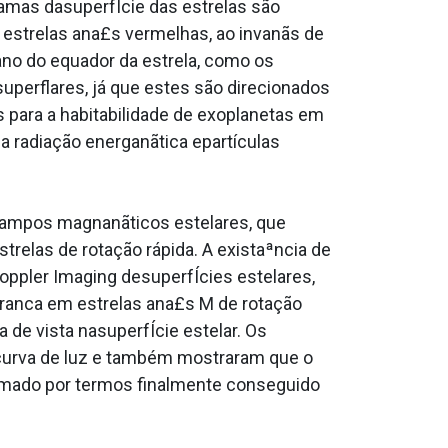
chamas dasuperfÍcie das estrelas são
estrelas ana£s vermelhas, ao invanãs de
ano do equador da estrela, como os
superflares, já que estes são direcionados
s para a habitabilidade de exoplanetas em
 radiação energanãtica epartículas
campos magnanãticos estelares, que
elas de rotação rápida. A existaªncia de
oppler Imaging desuperfÍcies estelares,
branca em estrelas ana£s M de rotação
 de vista nasuperfÍcie estelar. Os
a curva de luz e também mostraram que o
nimado por termos finalmente conseguido