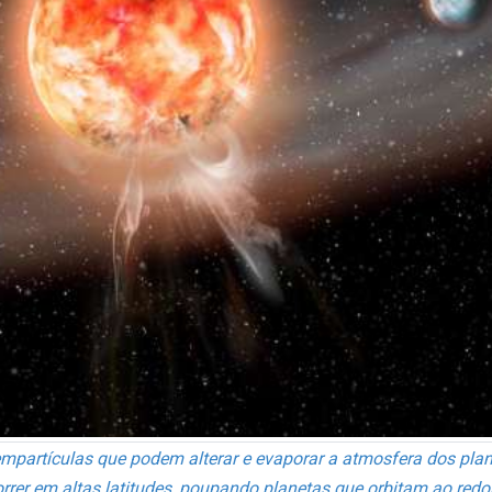
empartículas que podem alterar e evaporar a atmosfera dos pla
er em altas latitudes, poupando planetas que orbitam ao redor d