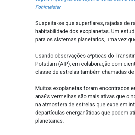
Fohlmeister
Suspeita-se que superflares, rajadas de 
habitabilidade dos exoplanetas. Um estu
para os sistemas planetarios, uma vez qu
Usando observações a³pticas do Transiting
Potsdam (AIP), em colaboração com cient
classe de estrelas também chamadas de "
Muitos exoplanetas foram encontrados em 
ana£s vermelhas são mais ativas que o n
na atmosfera de estrelas que expelem i
departículas energanãticas que podem at
planeta¡rias.