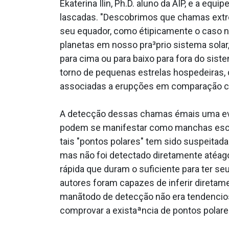
Ekaterina Ilin, Ph.D. aluno da AIP, e a e
lascadas. "Descobrimos que chamas extre
seu equador, como étipicamente o caso no
planetas em nosso pra³prio sistema solar,
para cima ou para baixo para fora do sist
torno de pequenas estrelas hospedeiras, 
associadas a erupções em comparação co
A detecção dessas chamas émais uma evi
podem se manifestar como manchas escura
tais "pontos polares" tem sido suspeitad
mas não foi detectado diretamente atéag
rápida que duram o suficiente para ter seu
autores foram capazes de inferir diretam
manãtodo de detecção não era tendencioso
comprovar a existaªncia de pontos polares