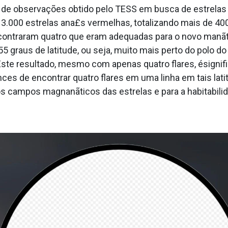
o de observações obtido pelo TESS em busca de estrela
 3.000 estrelas ana£s vermelhas, totalizando mais de 4
encontraram quatro que eram adequadas para o novo man
5 graus de latitude, ou seja, muito mais perto do polo 
ste resultado, mesmo com apenas quatro flares, ésignifi
nces de encontrar quatro flares em uma linha em tais lati
s campos magnanãticos das estrelas e para a habitabili