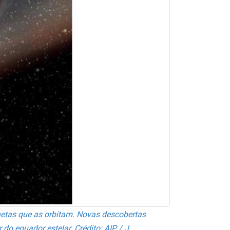
netas que as orbitam. Novas descobertas
o equador estelar. Crédito: AIP / J.