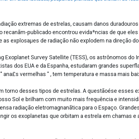
radiação extremas de estrelas, causam danos duradouros 
do recanãm-publicado encontrou evidaªncias de que eles
e as explosaµes de radiação não explodem na direção do
 Exoplanet Survey Satellite (TESS), os astrônomos do Ins
istas dos EUA e da Espanha, estudaram grandes superfla
 ana£s vermelhas " , tem temperatura e massa mais baix
torno desses tipos de estrelas. A questãoése esses exo
osso Sol e brilham com muito mais frequência e intensi
ntensa radiação eletromagnanãtica para o Espaço. Gran
ingir os exoplanetas que orbitam a estrela em chamas e