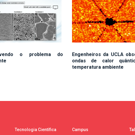
lvendo o problema do
Engenheiros da UCLA ob
nte
ondas de calor quânti
temperatura ambiente
Tecnologia Científica
Campus
Ta