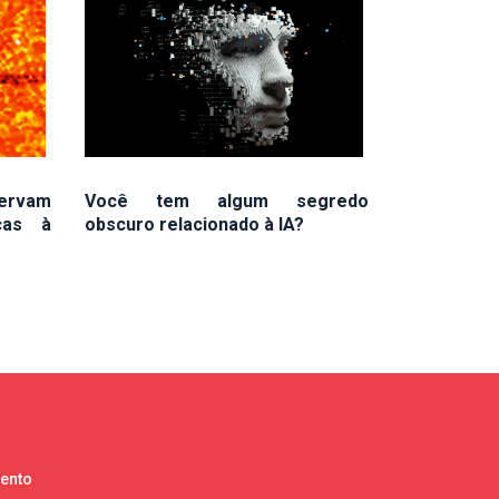
servam
Você tem algum segredo
cas à
obscuro relacionado à IA?
lento