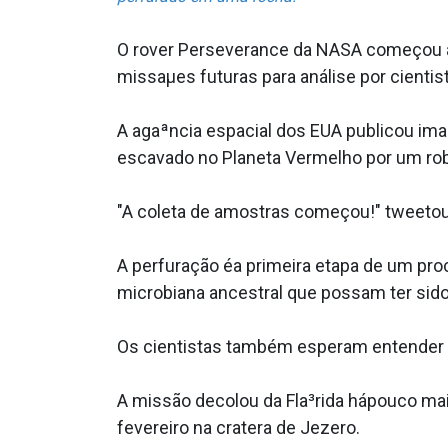
O rover Perseverance da NASA começou a 
missaµes futuras para análise por cientist
A agaªncia espacial dos EUA publicou ima
escavado no Planeta Vermelho por um rob
"A coleta de amostras começou!" tweetou
A perfuração éa primeira etapa de um pro
microbiana ancestral que possam ter sido
Os cientistas também esperam entender 
A missão decolou da Fla³rida hápouco ma
fevereiro na cratera de Jezero.