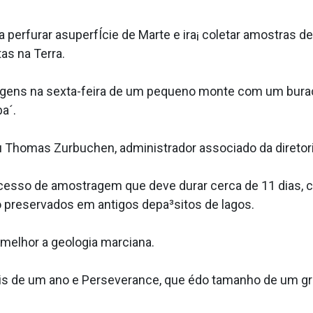
perfurar asuperfÍcie de Marte e ira¡ coletar amostras d
as na Terra.
gens na sexta-feira de um pequeno monte com um buraco 
a´.
 Thomas Zurbuchen, administrador associado da diretori
cesso de amostragem que deve durar cerca de 11 dias, co
 preservados em antigos depa³sitos de lagos.
melhor a geologia marciana.
is de um ano e Perseverance, que édo tamanho de um gra