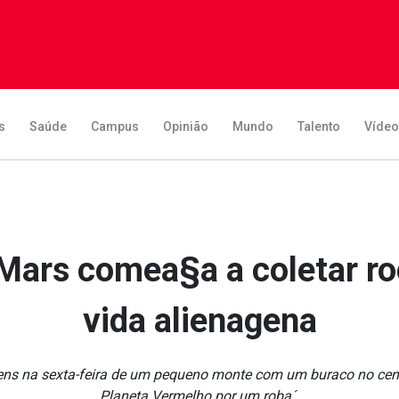
s
Saúde
Campus
Opinião
Mundo
Talento
Víde
Mars comea§a a coletar r
vida aliena­gena
ns na sexta-feira de um pequeno monte com um buraco no centr
Planeta Vermelho por um roba´.