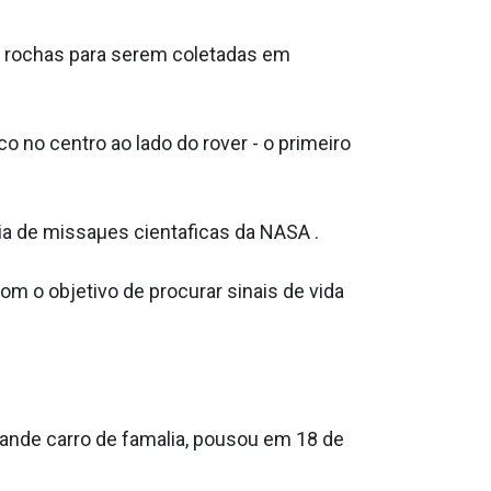
e rochas para serem coletadas em
no centro ao lado do rover - o primeiro
a de missaµes cienta­ficas da NASA .
m o objetivo de procurar sinais de vida
nde carro de fama­lia, pousou em 18 de