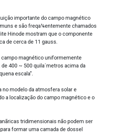
ituição importante do campo magnético
 comuns e são freqa¼entemente chamados
nãlite Hinode mostram que o componente
ca de cerca de 11 gauss.
o campo magnético uniformemente
a de 400 ~ 500 quila´metros acima da
quena escala".
 no modelo da atmosfera solar e
do a localização do campo magnético e o
anãricas tridimensionais não podem ser
al para formar uma camada de dossel