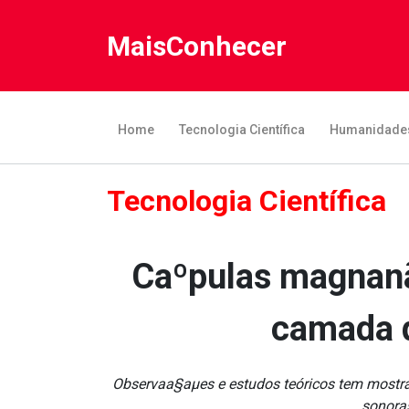
MaisConhecer
Home
Tecnologia Científica
Humanidade
Tecnologia Científica
Caºpulas magnanã
camada d
Observaa§aµes e estudos teóricos tem mostra
sonora