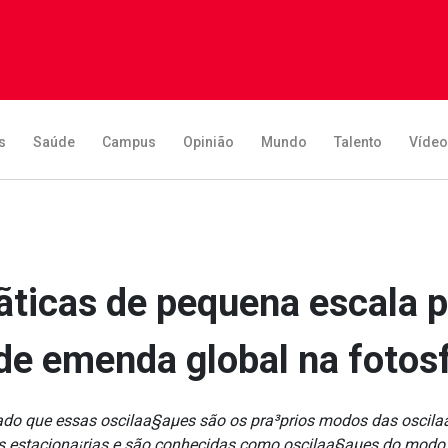
s
Saúde
Campus
Opinião
Mundo
Talento
Víde
ticas de pequena escala
e emenda global na fotosf
do que essas oscilaa§aµes são os pra³prios modos das oscila
s estaciona¡rias e são conhecidas como oscilaa§aµes do modo p