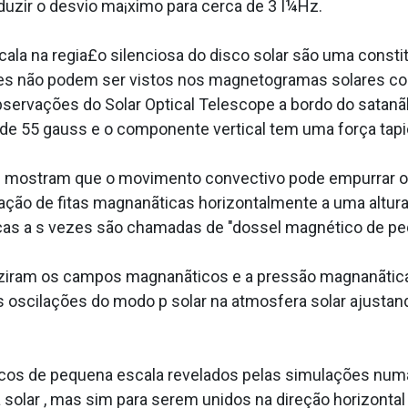
uzir o desvio ma¡ximo para cerca de 3 Î¼Hz.
a na regia£o silenciosa do disco solar são uma const
 eles não podem ser vistos nos magnetogramas solares
servações do Solar Optical Telescope a bordo do sata
de 55 gauss e o componente vertical tem uma força ta­pi
D mostram que o movimento convectivo pode empurrar 
rmação de fitas magnanãticas horizontalmente a uma altur
icas a s vezes são chamadas de "dossel magnético de pe
uziram os campos magnanãticos e a pressão magnanãtica
 oscilações do modo p solar na atmosfera solar ajustan
cos de pequena escala revelados pelas simulações num
a solar , mas sim para serem unidos na direção horizont