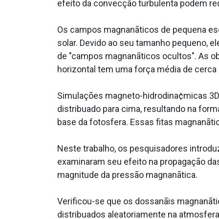
efeito da convecção turbulenta podem red
Os campos magnanãticos de pequena escal
solar. Devido ao seu tamanho pequeno,
de "campos magnanãticos ocultos". As ob
horizontal tem uma força média de cerca 
Simulações magneto-hidrodina¢micas 3
distribua­do para cima, resultando na fo
base da fotosfera. Essas fitas magnanãt
Neste trabalho, os pesquisadores introd
examinaram seu efeito na propagação das
magnitude da pressão magnanãtica.
Verificou-se que os dossanãis magnanãti
distribua­dos aleatoriamente na atmosfer