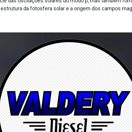
fÍcie das oscilações solares do modo p, mas também forn
estrutura da fotosfera solar e a origem dos campos mag