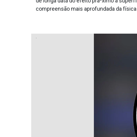
de longa data do efeito pra³ximo a super
compreensão mais aprofundada da física 
.