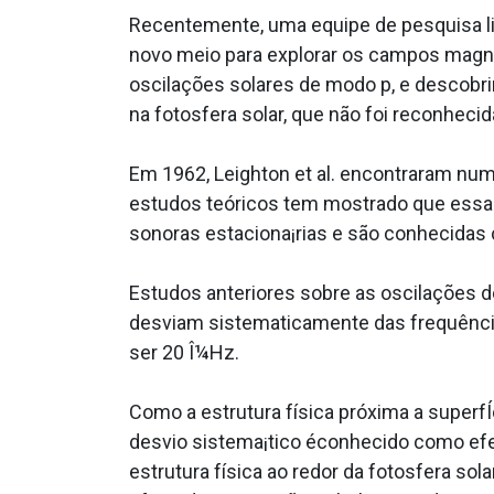
Recentemente, uma equipe de pesquisa li
novo meio para explorar os campos magna
oscilações solares de modo p, e descob
na fotosfera solar, que não foi reconheci
Em 1962, Leighton et al. encontraram num
estudos teóricos tem mostrado que essas
sonoras estaciona¡rias e são conhecidas
Estudos anteriores sobre as oscilações 
desviam sistematicamente das frequênci
ser 20 Î¼Hz.
Como a estrutura física próxima a superfÍ
desvio sistema¡tico éconhecido como efei
estrutura física ao redor da fotosfera so