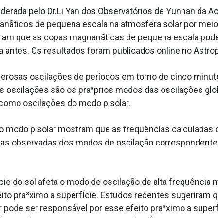
derada pelo Dr.Li Yan dos Observatórios de Yunnan da 
nãticos de pequena escala na atmosfera solar por meio 
riram que as copas magnanãticas de pequena escala po
da antes. Os resultados foram publicados online no Astrop
erosas oscilações de períodos em torno de cinco minuto
 oscilações são os pra³prios modos das oscilações glo
 como oscilações do modo p solar.
do modo p solar mostram que as frequências calculada
as observadas dos modos de oscilação correspondentes,
cie do sol afeta o modo de oscilação de alta frequência 
to pra³ximo a superfÍcie. Estudos recentes sugeriram q
lar pode ser responsável por esse efeito pra³ximo a supe