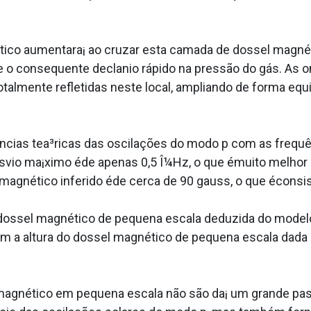
tico aumentara¡ ao cruzar esta camada de dossel magné
 o consequente decla­nio rápido na pressão do gás. As 
otalmente refletidas neste local, ampliando de forma equ
cias tea³ricas das oscilações do modo p com as freq
vio ma¡ximo éde apenas 0,5 Î¼Hz, o que émuito melhor 
magnético inferido éde cerca de 90 gauss, o que éconsi
ossel magnético de pequena escala deduzida do modelo 
 com a altura do dossel magnético de pequena escala da
agnético em pequena escala não são da¡ um grande pass