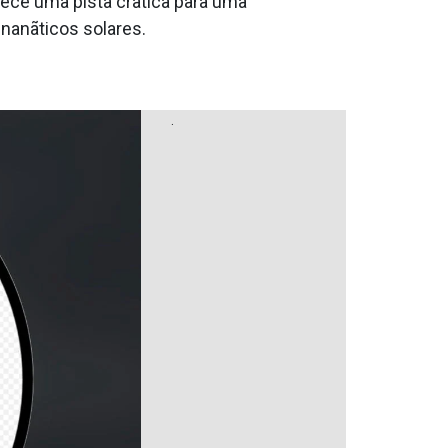
ece uma pista cra­tica para uma
nanãticos solares.
.