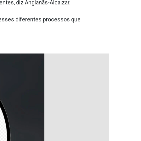
ntes, diz Anglanãs-Alca¡zar.
 esses diferentes processos que
.