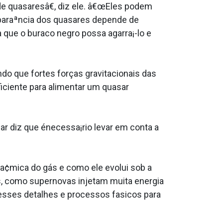
quasaresâ€, diz ele. â€œEles podem
aparaªncia dos quasares depende de
a que o buraco negro possa agarra¡-lo e
o que fortes forças gravitacionais das
ficiente para alimentar um quasar
zar diz que énecessa¡rio levar em conta a
na¢mica do gás e como ele evolui sob a
s, como supernovas injetam muita energia
 esses detalhes e processos fa­sicos para