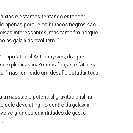
¡xias e estamos tentando entender
 não apenas porque os buracos negros são
e coisas interessantes, mas também porque
 as gala¡xias evoluem. "
Computational Astrophysics, diz que o
a explicar as inaºmeras forças e fatores
s, "mas tem sido um desafio estudar toda
 a massa e o potencial gravitacional na
dele deve atingir o centro da gala¡xia
nvolve grandes quantidades de gás, o
r.