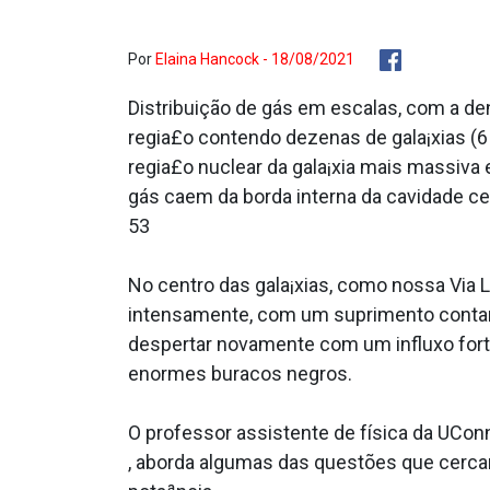
Por
Elaina Hancock - 18/08/2021
Distribuição de gás em escalas, com a d
regia£o contendo dezenas de gala¡xias (
regia£o nuclear da gala¡xia mais massiv
gás caem da borda interna da cavidade cen
53
No centro das gala¡xias, como nossa Via
intensamente, com um suprimento conta­n
despertar novamente com um influxo fortu
enormes buracos negros.
O professor assistente de física da UConn
, aborda algumas das questões que cerca