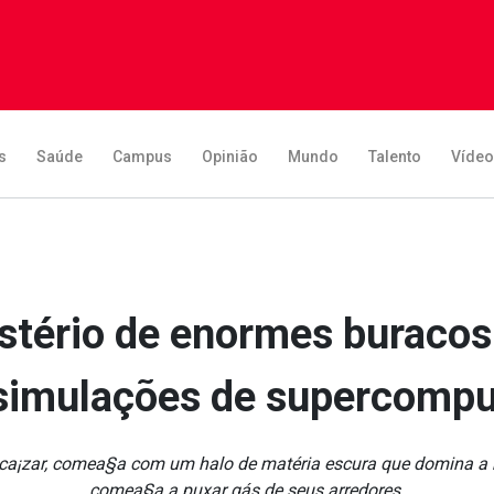
s
Saúde
Campus
Opinião
Mundo
Talento
Víde
tério de enormes buracos
simulações de supercompu
ca¡zar, comea§a com um halo de matéria escura que domina a m
comea§a a puxar gás de seus arredores.