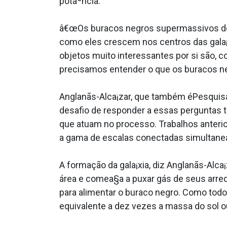
potaªncia.
â€œOs buracos negros supermassivos de
como eles crescem nos centros das gala¡x
objetos muito interessantes por si são, 
precisamos entender o que os buracos ne
Anglanãs-Alca¡zar, que também éPesquisad
desafio de responder a essas perguntas t
que atuam no processo. Trabalhos anteri
a gama de escalas conectadas simultane
A formação da gala¡xia, diz Anglanãs-Alc
área e comea§a a puxar gás de seus arredo
para alimentar o buraco negro. Como todo
equivalente a dez vezes a massa do sol o