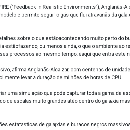
FIRE ("Feedback In Realistic Environments"), Anglanãs-Alc
modelo e permite seguir o gás que flui atravanãs da gala
alhes sobre o que estãoacontecendo muito perto do bu
xia estãofazendo, ou menos ainda, o que o ambiente ao r
ses processos ao mesmo tempo, éaqui que entra este n
ivo, afirma Anglanãs-Alca¡zar, com centenas de unidad
ilmente levar a duração de milhões de horas de CPU.
riar uma simulação que pode capturar toda a gama de e
o de escalas muito grandes atéo centro do gala¡xia m
es estata­sticas de gala¡xias e buracos negros massivo