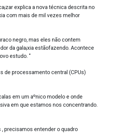
a¡zar explica a nova técnica descrita no
¡xia com mais de mil vezes melhor
raco negro, mas eles não contem
edor da gala¡xia estãofazendo. Acontece
ovo estudo. "
es de processamento central (CPUs)
scalas em um aºnico modelo e onde
assiva em que estamos nos concentrando.
s , precisamos entender o quadro