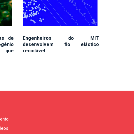
as de
Engenheiros do MIT
gênio
desenvolvem fio elástico
o que
reciclável
lento
deos