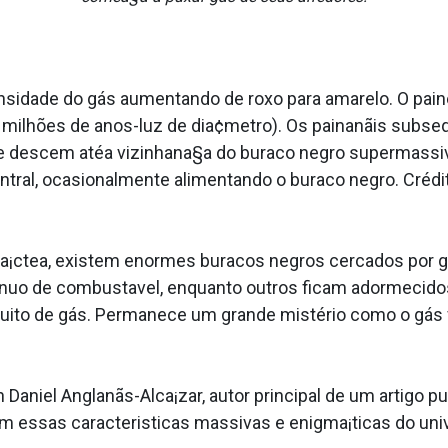
ensidade do gás aumentando de roxo para amarelo. O pai
6 milhões de anos-luz de dia¢metro). Os painanãis sub
a e descem atéa vizinhana§a do buraco negro supermassi
tral, ocasionalmente alimentando o buraco negro. Crédito:
 La¡ctea, existem enormes buracos negros cercados por g
uo de combusta­vel, enquanto outros ficam adormecidos
ito de gás. Permanece um grande mistério como o gás fl
 Daniel Anglanãs-Alca¡zar, autor principal de um artigo p
m essas caracteri­sticas massivas e enigma¡ticas do un