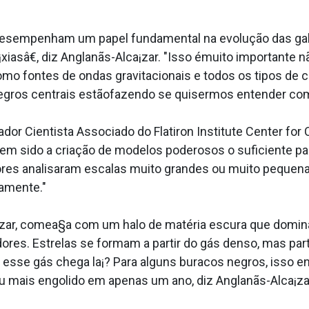
sempenham um papel fundamental na evolução das gala
iasâ€, diz Anglanãs-Alca¡zar. "Isso émuito importante
como fontes de ondas gravitacionais e todos os tipos d
gros centrais estãofazendo se quisermos entender como
or Cientista Associado do Flatiron Institute Center for 
em sido a criação de modelos poderosos o suficiente par
ores analisaram escalas muito grandes ou muito pequena
amente."
a¡zar, comea§a com um halo de matéria escura que domina
res. Estrelas se formam a partir do gás denso, mas parte 
 esse gás chega la¡? Para alguns buracos negros, isso e
u mais engolido em apenas um ano, diz Anglanãs-Alca¡za