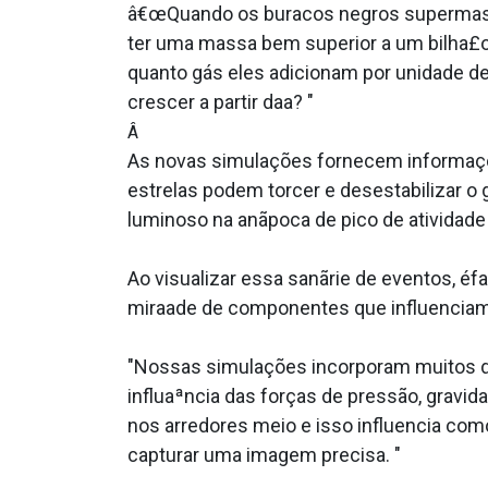
â€œQuando os buracos negros supermass
ter uma massa bem superior a um bilha£o 
quanto gás eles adicionam por unidade de 
crescer a partir daa­? "
Â
As novas simulações fornecem informaçõe
estrelas podem torcer e desestabilizar o 
luminoso na anãpoca de pico de atividade 
Ao visualizar essa sanãrie de eventos, éf
mira­ade de componentes que influenciam
"Nossas simulações incorporam muitos dos
influaªncia das forças de pressão, gravi
nos arredores meio e isso influencia como
capturar uma imagem precisa. "