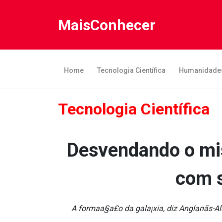
MaisConhecer
Home
Tecnologia Científica
Humanidade
Tecnologia Científica
Desvendando o mis
com 
A formaa§a£o da gala¡xia, diz Anglanãs-Al