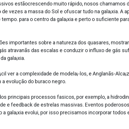
ivos estãocrescendo muito rápido, nosos chamamos de 
de vezes a massa do Sol e ofuscar tudo na gala¡xia. A 
tempo. para o centro da gala¡xia e perto o suficiente par
s importantes sobre a natureza dos quasares, mostrand
gás atravanãs das escalas e conduzir o influxo de gás su
da gala¡xia.
a¡cil ver a complexidade de modela¡-los, e Anglanãs-Alca¡
 a evolução do buraco negro.
 principais processos fa­sicos, por exemplo, a hidrodi
dade e feedback de estrelas massivas. Eventos poderoso
 a gala¡xia evolui, por isso precisamos incorporar todos