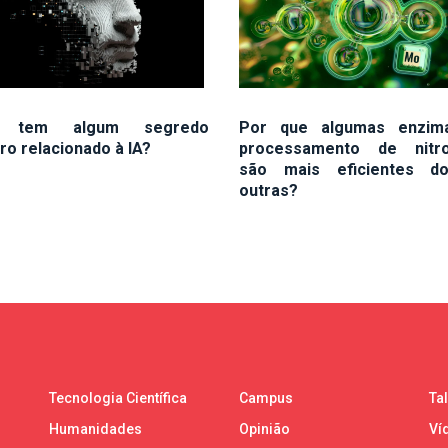
ê tem algum segredo
Por que algumas enzim
ro relacionado à IA?
processamento de nitro
são mais eficientes d
outras?
Tecnologia Científica
Campus
Ta
Humanidades
Opinião
Ví