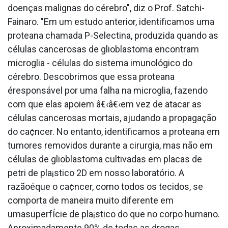
doenças malignas do cérebro", diz o Prof. Satchi-
Fainaro. "Em um estudo anterior, identificamos uma
protea­na chamada P-Selectina, produzida quando as
células cancerosas de glioblastoma encontram
microglia - células do sistema imunológico do
cérebro. Descobrimos que essa protea­na
éresponsável por uma falha na microglia, fazendo
com que elas apoiem â€‹â€‹em vez de atacar as
células cancerosas mortais, ajudando a propagação
do ca¢ncer. No entanto, identificamos a protea­na em
tumores removidos durante a cirurgia, mas não em
células de glioblastoma cultivadas em placas de
petri de pla¡stico 2D em nosso laboratório. A
razãoéque o ca¢ncer, como todos os tecidos, se
comporta de maneira muito diferente em
umasuperfÍcie de pla¡stico do que no corpo humano.
Aproximadamente 90% de todas as drogas