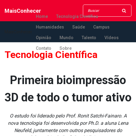
MaisConhecer
Home
Tecnologia Científica
Humanidades
Saúde
Campus
MaisConhecer
Opinião
Mundo
Talento
Vídeos
Contato
Sobre
Tecnologia Científica
Primeira bioimpressão
3D de todo o tumor ativo
O estudo foi liderado pelo Prof. Ronit Satchi-Fainaro. A
nova tecnologia foi desenvolvida por Ph.D. a aluna Lena
Neufeld, juntamente com outros pesquisadores do