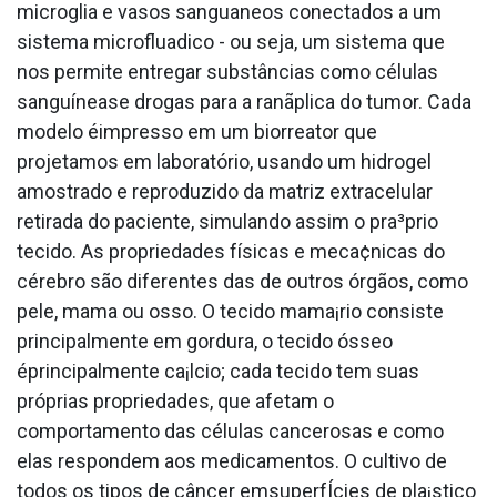
microglia e vasos sangua­neos conectados a um
sistema microflua­dico - ou seja, um sistema que
nos permite entregar substâncias como células
sanguínease drogas para a ranãplica do tumor. Cada
modelo éimpresso em um biorreator que
projetamos em laboratório, usando um hidrogel
amostrado e reproduzido da matriz extracelular
retirada do paciente, simulando assim o pra³prio
tecido. As propriedades físicas e meca¢nicas do
cérebro são diferentes das de outros órgãos, como
pele, mama ou osso. O tecido mama¡rio consiste
principalmente em gordura, o tecido ósseo
éprincipalmente ca¡lcio; cada tecido tem suas
próprias propriedades, que afetam o
comportamento das células cancerosas e como
elas respondem aos medicamentos. O cultivo de
todos os tipos de câncer emsuperfÍcies de pla¡stico