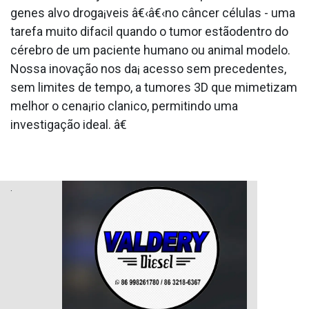
genes alvo droga¡veis â€‹â€‹no câncer células - uma
tarefa muito difa­cil quando o tumor estãodentro do
cérebro de um paciente humano ou animal modelo.
Nossa inovação nos da¡ acesso sem precedentes,
sem limites de tempo, a tumores 3D que mimetizam
melhor o cena¡rio cla­nico, permitindo uma
investigação ideal. â€
.