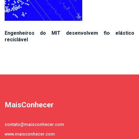
Engenheiros do MIT desenvolvem fio elástico
reciclável
MaisConhecer
contato@maisconhecer.com
www.maisconhecer.com