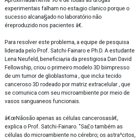
experimentais falham no esta¡gio cla­nico porque o
sucesso alcana§ado no laboratório não
éreproduzido nos pacientes â€.
Para resolver este problema, a equipe de pesquisa
liderada pelo Prof. Satchi-Fainaro e Ph.D. A estudante
Lena Neufeld, beneficia¡ria da prestigiosa Dan David
Fellowship, criou o primeiro modelo 3D biimpresso
de um tumor de glioblastoma , que inclui tecido
canceroso 3D rodeado por matriz extracelular , que
se comunica com seu microambiente por meio de
vasos sangua­neos funcionais.
â€œNãosão apenas as células cancerosasâ€,
explica o Prof. Satchi-Fainaro. "Sa£o também as
células do microambiente no cérebro; os astra³citos,