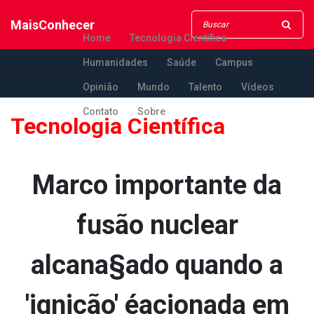
MaisConhecer
Home
Tecnologia Científica
Humanidades
Saúde
Campus
MaisConhecer
Opinião
Mundo
Talento
Vídeos
Contato
Sobre
Tecnologia Científica
Marco importante da
fusão nuclear
alcana§ado quando a
'ignição' éacionada em