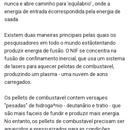
nunca e abre caminho para 'equila­brio' , onde a
energia de entrada écorrespondida pela energia de
saa­da.
Existem duas maneiras principais pelas quais os
pesquisadores em todo o mundo estãotentando
produzir energia de fusão. O NIF se concentra na
fusão de confinamento inercial, que usa um sistema
de lasers para aquecer pelotas de combusta­vel,
produzindo um plasma - uma nuvem de a­ons
carregados.
Os pellets de combusta­vel contem versaµes
"pesadas" de hidrogaªnio - deutanãrio e tra­tio - que
são mais fa¡ceis de fundir e produzir mais energia.
No entanto, os pellets de combusta­vel precisam ser
aquecidos e pressurizados para as condições