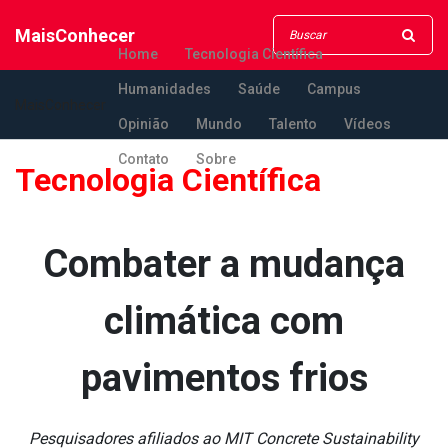
MaisConhecer
Home
Tecnologia Científica
Humanidades
Saúde
Campus
MaisConhecer
Opinião
Mundo
Talento
Vídeos
Contato
Sobre
Tecnologia Científica
Combater a mudança
climática com
pavimentos frios
Pesquisadores afiliados ao MIT Concrete Sustainability