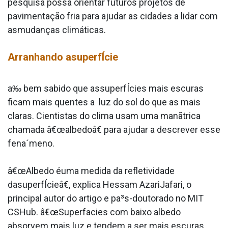
pesquisa possa orientar futuros projetos de
pavimentação fria para ajudar as cidades a lidar com
asmudanças climáticas.
Arranhando asuperfÍcie
a‰ bem sabido que assuperfÍcies mais escuras
ficam mais quentes a luz do sol do que as mais
claras. Cientistas do clima usam uma manãtrica
chamada â€œalbedoâ€ para ajudar a descrever esse
fena´meno.
â€œAlbedo éuma medida da refletividade
dasuperfÍcieâ€, explica Hessam AzariJafari, o
principal autor do artigo e pa³s-doutorado no MIT
CSHub. â€œSuperfa­cies com baixo albedo
absorvem mais luz e tendem a ser mais escuras,