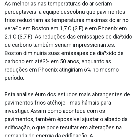
As melhorias nas temperaturas do ar seriam
percepta­veis: a equipe descobriu que pavimentos
frios reduziriam as temperaturas máximas do ar no
vera£o em Boston em 1,7 C (3 F) e em Phoenix em
2,1 C (3,7 F). As reduções das emissaµes de dia³xido
de carbono também seriam impressionantes.
Boston diminuiria suas emissaµes de dia³xido de
carbono em até3% em 50 anos, enquanto as
reduções em Phoenix atingiriam 6% no mesmo
período.
Esta análise éum dos estudos mais abrangentes de
pavimentos frios atéhoje - mas hámais para
investigar. Assim como acontece com os
pavimentos, também épossí­vel ajustar o albedo da
edificação, o que pode resultar em alterações na
demanda de energia da edificação. A