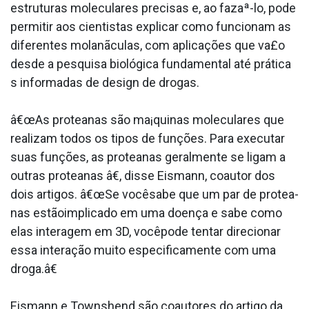
estruturas moleculares precisas e, ao fazaª-lo, pode
permitir aos cientistas explicar como funcionam as
diferentes molanãculas, com aplicações que va£o
desde a pesquisa biológica fundamental até prática
s informadas de design de drogas.
â€œAs protea­nas são ma¡quinas moleculares que
realizam todos os tipos de funções. Para executar
suas funções, as protea­nas geralmente se ligam a
outras protea­nas â€, disse Eismann, coautor dos
dois artigos. â€œSe vocêsabe que um par de protea­
nas estãoimplicado em uma doença e sabe como
elas interagem em 3D, vocêpode tentar direcionar
essa interação muito especificamente com uma
droga.â€
Eismann e Townshend são coautores do artigo da