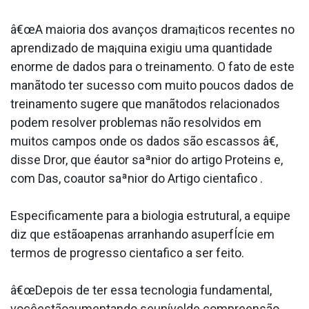
â€œA maioria dos avanços drama¡ticos recentes no
aprendizado de ma¡quina exigiu uma quantidade
enorme de dados para o treinamento. O fato de este
manãtodo ter sucesso com muito poucos dados de
treinamento sugere que manãtodos relacionados
podem resolver problemas não resolvidos em
muitos campos onde os dados são escassos â€,
disse Dror, que éautor saªnior do artigo Proteins e,
com Das, coautor saªnior do Artigo cienta­fico .
Especificamente para a biologia estrutural, a equipe
diz que estãoapenas arranhando asuperfÍcie em
termos de progresso cienta­fico a ser feito.
â€œDepois de ter essa tecnologia fundamental,
vocêestãoaumentando seunívelde compreensão