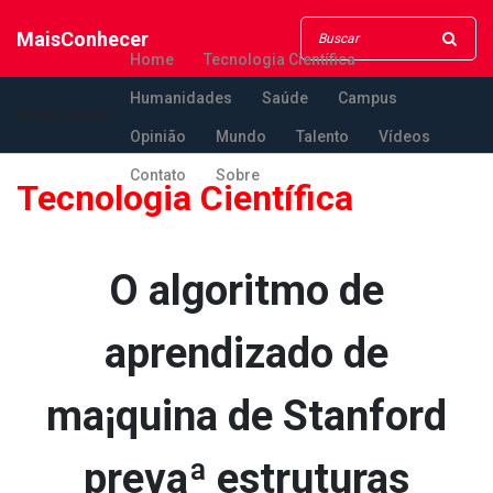
MaisConhecer
Home
Tecnologia Científica
Humanidades
Saúde
Campus
MaisConhecer
Opinião
Mundo
Talento
Vídeos
Contato
Sobre
Tecnologia Científica
O algoritmo de
aprendizado de
ma¡quina de Stanford
prevaª estruturas