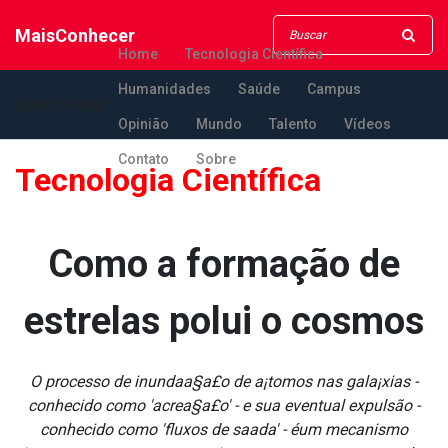
MaisConhecer
Home
Tecnologia Científica
Humanidades
Saúde
Campus
MaisConhecer
Opinião
Mundo
Talento
Vídeos
Contato
Sobre
Tecnologia Científica
Como a formação de
estrelas polui o cosmos
O processo de inundaa§a£o de a¡tomos nas gala¡xias -
conhecido como 'acrea§a£o' - e sua eventual expulsão -
conhecido como 'fluxos de saa­da' - éum mecanismo