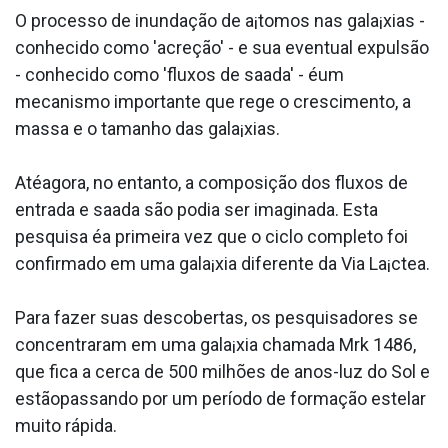
O processo de inundação de a¡tomos nas gala¡xias -
conhecido como 'acreção' - e sua eventual expulsão
- conhecido como 'fluxos de saa­da' - éum
mecanismo importante que rege o crescimento, a
massa e o tamanho das gala¡xias.
Atéagora, no entanto, a composição dos fluxos de
entrada e saa­da são podia ser imaginada. Esta
pesquisa éa primeira vez que o ciclo completo foi
confirmado em uma gala¡xia diferente da Via La¡ctea.
Para fazer suas descobertas, os pesquisadores se
concentraram em uma gala¡xia chamada Mrk 1486,
que fica a cerca de 500 milhões de anos-luz do Sol e
estãopassando por um período de formação estelar
muito rápida.