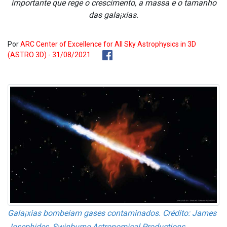
importante que rege o crescimento, a massa e o tamanho
das gala¡xias.
Por
ARC Center of Excellence for All Sky Astrophysics in 3D
(ASTRO 3D) - 31/08/2021
Gala¡xias bombeiam gases contaminados. Crédito: James
Josephides, Swinburne Astronomical Productions