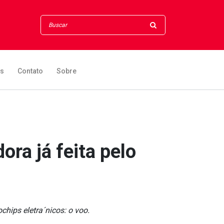
os
Contato
Sobre
ra já feita pelo
hips eletra´nicos: o voo.