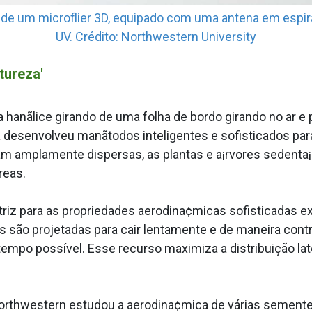
de um microflier 3D, equipado com uma antena em espir
UV. Crédito: Northwestern University
tureza'
a hanãlice girando de uma folha de bordo girando no ar
esenvolveu manãtodos inteligentes e sofisticados para
jam amplamente dispersas, as plantas e a¡rvores sedenta
reas.
triz para as propriedades aerodina¢micas sofisticadas e
as são projetadas para cair lentamente e de maneira cont
tempo possí­vel. Esse recurso maximiza a distribuição l
 Northwestern estudou a aerodina¢mica de várias semente