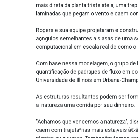
mais direta da planta tristelateia, uma t
laminadas que pegam o vento e caem com u
Rogers e sua equipe projetaram e construa
a¢ngulos semelhantes a s asas de uma seme
computacional em escala real de como o ar 
Com base nessa modelagem, o grupo de R
quantificação de padraµes de fluxo em 
Universidade de Illinois em Urbana-Champ
As estruturas resultantes podem ser fo
a natureza uma corrida por seu dinheiro.
"Achamos que vencemos a natureza", disse
caem com trajeta³rias mais esta¡veis â€