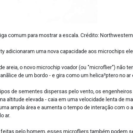
miga comum para mostrar a escala. Crédito: Northwestern
ty adicionaram uma nova capacidade aos microchips elet
areia, o novo microchip voador (ou "microflier") não te
nãlice de um bordo - e gira como um helica³ptero no ar 
 tipos de sementes dispersas pelo vento, os engenheiros
ma altitude elevada - caia em uma velocidade lenta de 
 uma ampla área e aumenta o tempo de interação com o ar,
o ar.
 feitas pelo homem, esses microfliers também podem se