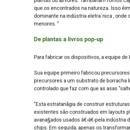
plantas ou a¡rvores. Tambanãm fomos ca
que os encontrados na natureza. Isso éim
dominante na indústria eletra´nica , ond
menores. "
De plantas a livros pop-up
Para fabricar os dispositivos, a equipe de 
Sua equipe primeiro fabricou precursores
precursores a um substrato de borracha 
controlado que faz com que as asas "sal
"Esta estratanãgia de construir estrutur
existentes são construa­dos em layouts p
avana§ados usados â€‹â€‹pela indústria 
chips. Em seguida, apenas os transforma