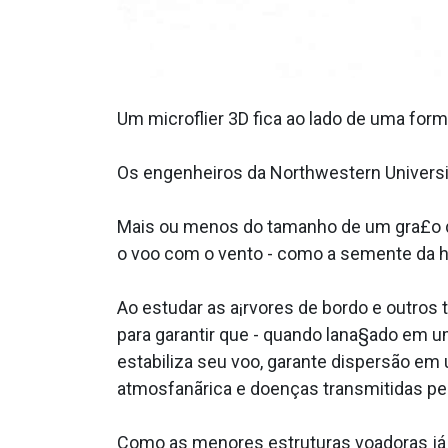
Um microflier 3D fica ao lado de uma for
Os engenheiros da Northwestern Universi
Mais ou menos do tamanho de um gra£o de 
o voo com o vento - como a semente da ha
Ao estudar as a¡rvores de bordo e outros
para garantir que - quando lana§ado em u
estabiliza seu voo, garante dispersão em
atmosfanãrica e doenças transmitidas pel
Como as menores estruturas voadoras já