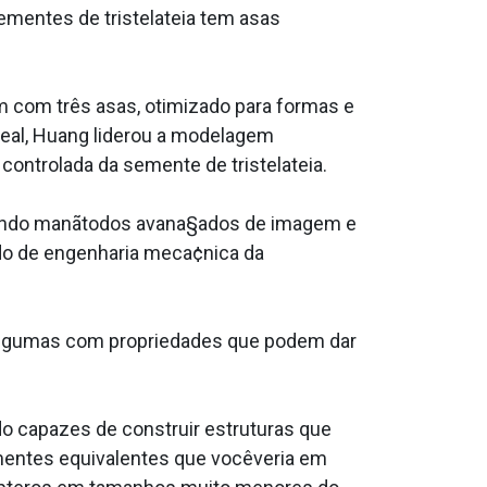
sementes de tristelateia tem asas
um com três asas, otimizado para formas e
ideal, Huang liderou a modelagem
 controlada da semente de tristelateia.
usando manãtodos avana§ados de imagem e
do de engenharia meca¢nica da
algumas com propriedades que podem dar
o capazes de construir estruturas que
ementes equivalentes que vocêveria em