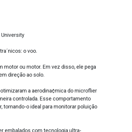
 University
ra´nicos: o voo.
m motor ou motor. Em vez disso, ele pega
em direção ao solo.
 otimizaram a aerodina¢mica do microflier
maneira controlada. Esse comportamento
 tornando-o ideal para monitorar poluição
r embalados com tecnologia ultra-