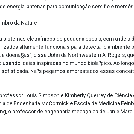
s de energia, antenas para comunicação sem fio e memór
mbro da Nature .
o a sistemas eletra´nicos de pequena escala, com a ideia
iaturizados altamente funcionais para detectar o ambient
 de doena§as", disse John da Northwestern A. Rogers, qu
 usando ideias inspiradas no mundo biola³gico. Ao longo
sofisticada. Na³s pegamos emprestados esses conceito
"
 professor Louis Simpson e Kimberly Querrey de Ciência 
ola de Engenharia McCormick e Escola de Medicina Feinber
ang, o professor de engenharia meca¢nica de Jan e Mar