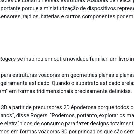
pazes de construir essas estruturas voadoras de helic
portante porque a miniaturização de dispositivos represe
e sensores, ra¡dios, baterias e outros componentes pod
Rogers se inspirou em outra novidade familiar: um livro in
 para estruturas voadoras em geometrias planas e planas
ligeiramente esticado. Quando o substrato esticado ére
tem" em formas tridimensionais precisamente definidas.
as 3D a partir de precursores 2D époderosa porque todos
lanos", disse Rogers. "Podemos, portanto, explorar os m
de eletra´nicos de consumo para fazer designs totalmen
mos em formas voadoras 3D por princa­pios que são semel