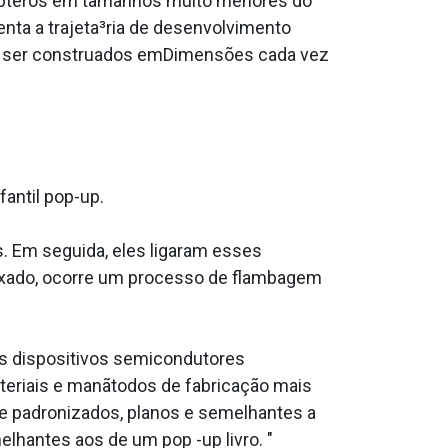
a³pteros em tamanhos muito menores do
nta a trajeta³ria de desenvolvimento
em ser construa­dos emDimensões cada vez
fantil pop-up.
. Em seguida, eles ligaram esses
laxado, ocorre um processo de flambagem
 os dispositivos semicondutores
ateriais e manãtodos de fabricação mais
te padronizados, planos e semelhantes a
hantes aos de um pop -up livro. "