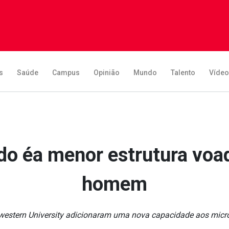
s
Saúde
Campus
Opinião
Mundo
Talento
Víde
do éa menor estrutura voado
homem
estern University adicionaram uma nova capacidade aos microc