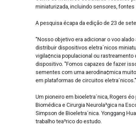
miniaturizada, incluindo sensores, fonte
A pesquisa écapa da edição de 23 de sete
"Nosso objetivo era adicionar o voo alad
distribuir dispositivos eletra´nicos min
vigila¢ncia populacional ou rastreamento
dispositivo. "Fomos capazes de fazer isso
sementes com uma aerodina¢mica muito 
em plataformas de circuitos eletra´nicos.
Um pioneiro em bioeletra´nica, Rogers éo
Biomédica e Cirurgia Neurola³gica na Esc
Simpson de Bioeletra´nica. Yonggang Hu
trabalho tea³rico do estudo.