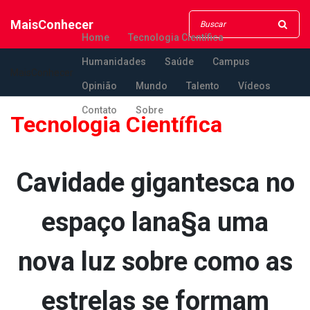
MaisConhecer
Home
Tecnologia Científica
Humanidades
Saúde
Campus
MaisConhecer
Opinião
Mundo
Talento
Vídeos
Contato
Sobre
Tecnologia Científica
Cavidade gigantesca no
espaço lana§a uma
nova luz sobre como as
estrelas se formam