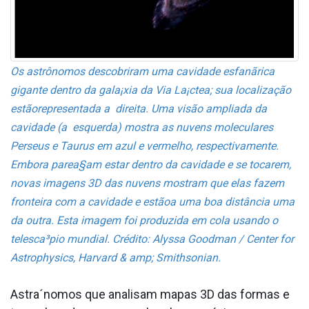
Os astrônomos descobriram uma cavidade esfanãrica
gigante dentro da gala¡xia da Via La¡ctea; sua localização
estãorepresentada a direita. Uma visão ampliada da
cavidade (a esquerda) mostra as nuvens moleculares
Perseus e Taurus em azul e vermelho, respectivamente.
Embora parea§am estar dentro da cavidade e se tocarem,
novas imagens 3D das nuvens mostram que elas fazem
fronteira com a cavidade e estãoa uma boa distância uma
da outra. Esta imagem foi produzida em cola usando o
telesca³pio mundial. Crédito: Alyssa Goodman / Center for
Astrophysics, Harvard & amp; Smithsonian.
Astra´nomos que analisam mapas 3D das formas e