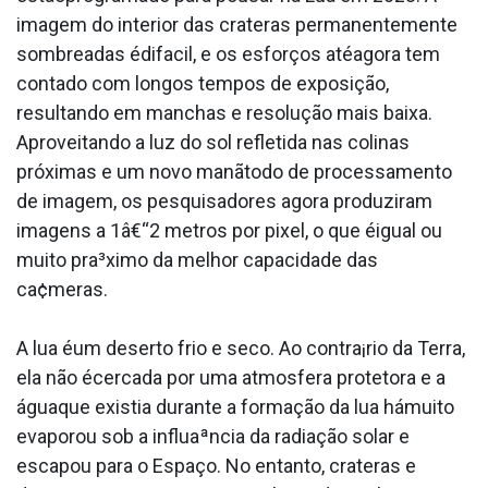
imagem do interior das crateras permanentemente
sombreadas édifa­cil, e os esforços atéagora tem
contado com longos tempos de exposição,
resultando em manchas e resolução mais baixa.
Aproveitando a luz do sol refletida nas colinas
próximas e um novo manãtodo de processamento
de imagem, os pesquisadores agora produziram
imagens a 1â€“2 metros por pixel, o que éigual ou
muito pra³ximo da melhor capacidade das
ca¢meras.
A lua éum deserto frio e seco. Ao contra¡rio da Terra,
ela não écercada por uma atmosfera protetora e a
águaque existia durante a formação da lua hámuito
evaporou sob a influaªncia da radiação solar e
escapou para o Espaço. No entanto, crateras e