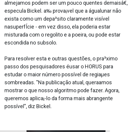
almejamos podem ser um pouco quentes demaisâ€,
especula Bickel. a‰ prova¡vel que a águalunar não
exista como um depa³sito claramente visível
nasuperfÍcie - em vez disso, ela poderia estar
misturada com o regolito e a poeira, ou pode estar
escondida no subsolo.
Para resolver esta e outras questões, o pra³ximo
passo dos pesquisadores éusar o HORUS para
estudar o maior número possí­vel de regiaµes
sombreadas. "Na publicação atual, quera­amos
mostrar o que nosso algoritmo pode fazer. Agora,
queremos aplica¡-lo da forma mais abrangente
possí­vel", diz Bickel.