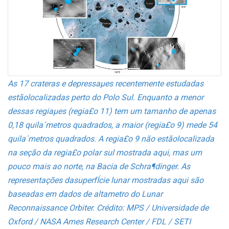
As 17 crateras e depressaµes recentemente estudadas
estãolocalizadas perto do Polo Sul. Enquanto a menor
dessas regiaµes (regia£o 11) tem um tamanho de apenas
0,18 quila´metros quadrados, a maior (regia£o 9) mede 54
quila´metros quadrados. A regia£o 9 não estãolocalizada
na seção da regia£o polar sul mostrada aqui, mas um
pouco mais ao norte, na Bacia de Schra¶dinger. As
representações dasuperfÍcie lunar mostradas aqui são
baseadas em dados de alta­metro do Lunar
Reconnaissance Orbiter. Crédito: MPS / Universidade de
Oxford / NASA Ames Research Center / FDL / SETI