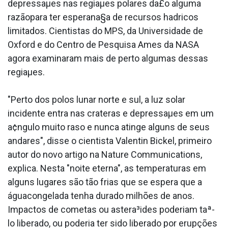
depressaµes nas regiaµes polares da£o alguma
razãopara ter esperana§a de recursos ha­dricos
limitados. Cientistas do MPS, da Universidade de
Oxford e do Centro de Pesquisa Ames da NASA
agora examinaram mais de perto algumas dessas
regiaµes.
"Perto dos polos lunar norte e sul, a luz solar
incidente entra nas crateras e depressaµes em um
a¢ngulo muito raso e nunca atinge alguns de seus
andares", disse o cientista Valentin Bickel, primeiro
autor do novo artigo na Nature Communications,
explica. Nesta "noite eterna", as temperaturas em
alguns lugares são tão frias que se espera que a
águacongelada tenha durado milhões de anos.
Impactos de cometas ou astera³ides poderiam taª-
lo liberado, ou poderia ter sido liberado por erupções