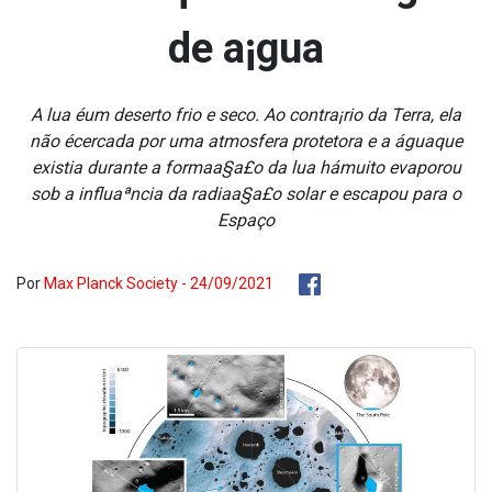
de a¡gua
A lua éum deserto frio e seco. Ao contra¡rio da Terra, ela
não écercada por uma atmosfera protetora e a águaque
existia durante a formaa§a£o da lua hámuito evaporou
sob a influaªncia da radiaa§a£o solar e escapou para o
Espaço
Por
Max Planck Society - 24/09/2021