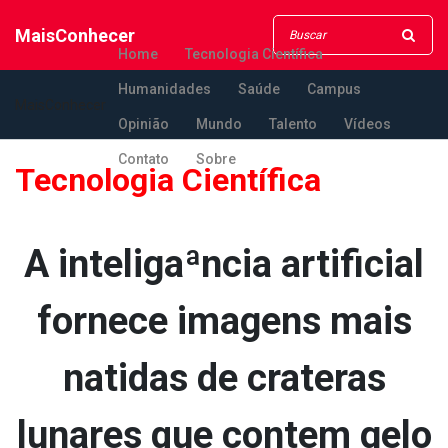
MaisConhecer
Home
Tecnologia Científica
Humanidades
Saúde
Campus
MaisConhecer
Opinião
Mundo
Talento
Vídeos
Contato
Sobre
Tecnologia Científica
A inteligaªncia artificial
fornece imagens mais
na­tidas de crateras
lunares que contem gelo