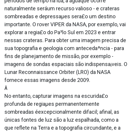
períodos de tempo na lua, a águaque ocorre
naturalmente seráum recurso valioso - e crateras
sombreadas e depressaµes sera£o um destino
importante. O rover VIPER da NASA, por exemplo, vai
explorar a regia£o do Pa³lo Sul em 2023 e entrar
nessas crateras. Para obter uma imagem precisa de
sua topografia e geologia com antecedaªncia - para
fins de planejamento de missão, por exemplo -
imagens de sondas espaciais são indispensa¡veis. O
Lunar Reconnaissance Orbiter (LRO) da NASA
fornece essas imagens desde 2009.
Â
No entanto, capturar imagens na escurida£o
profunda de regiaµes permanentemente
sombreadas éexcepcionalmente difa­cil; afinal, as
únicas fontes de luz são a luz espalhada, como a
que reflete na Terra e a topografia circundante, e a