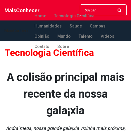
MaisConhecer
Home
Tecnologia Científica
Humanidades
Saúde
Campus
MaisConhecer
Opinião
Mundo
Talento
Vídeos
Contato
Sobre
Tecnologia Científica
A colisão principal mais
recente da nossa
gala¡xia
Andra´meda, nossa grande gala¡xia vizinha mais próxima,