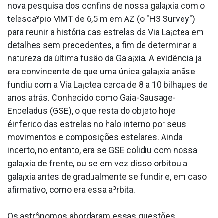
nova pesquisa dos confins de nossa gala¡xia com o
telesca³pio MMT de 6,5 m em AZ (o "H3 Survey")
para reunir a história das estrelas da Via La¡ctea em
detalhes sem precedentes, a fim de determinar a
natureza da última fusão da Gala¡xia. A evidência já
era convincente de que uma única gala¡xia anãse
fundiu com a Via La¡ctea cerca de 8 a 10 bilhaµes de
anos atrás. Conhecido como Gaia-Sausage-
Enceladus (GSE), o que resta do objeto hoje
éinferido das estrelas no halo interno por seus
movimentos e composições estelares. Ainda
incerto, no entanto, era se GSE colidiu com nossa
gala¡xia de frente, ou se em vez disso orbitou a
gala¡xia antes de gradualmente se fundir e, em caso
afirmativo, como era essa a³rbita.
Os astrônomos abordaram essas questões