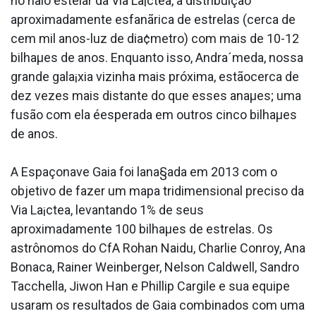
no halo estelar da Via La¡ctea, a distribuição
aproximadamente esfanãrica de estrelas (cerca de
cem mil anos-luz de dia¢metro) com mais de 10-12
bilhaµes de anos. Enquanto isso, Andra´meda, nossa
grande gala¡xia vizinha mais próxima, estãocerca de
dez vezes mais distante do que esses anaµes; uma
fusão com ela éesperada em outros cinco bilhaµes
de anos.
A Espaçonave Gaia foi lana§ada em 2013 com o
objetivo de fazer um mapa tridimensional preciso da
Via La¡ctea, levantando 1% de seus
aproximadamente 100 bilhaµes de estrelas. Os
astrônomos do CfA Rohan Naidu, Charlie Conroy, Ana
Bonaca, Rainer Weinberger, Nelson Caldwell, Sandro
Tacchella, Jiwon Han e Phillip Cargile e sua equipe
usaram os resultados de Gaia combinados com uma