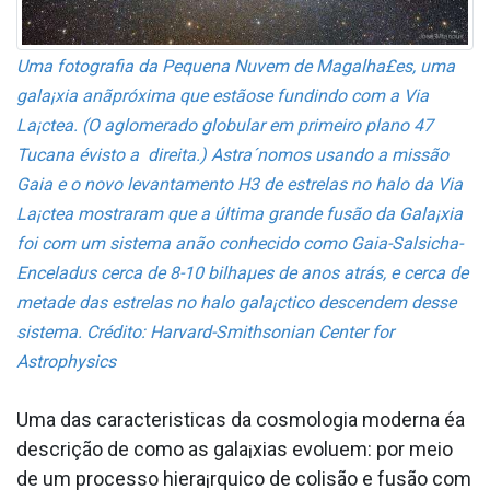
Uma fotografia da Pequena Nuvem de Magalha£es, uma
gala¡xia anãpróxima que estãose fundindo com a Via
La¡ctea. (O aglomerado globular em primeiro plano 47
Tucana évisto a direita.) Astra´nomos usando a missão
Gaia e o novo levantamento H3 de estrelas no halo da Via
La¡ctea mostraram que a última grande fusão da Gala¡xia
foi com um sistema anão conhecido como Gaia-Salsicha-
Enceladus cerca de 8-10 bilhaµes de anos atrás, e cerca de
metade das estrelas no halo gala¡ctico descendem desse
sistema. Crédito: Harvard-Smithsonian Center for
Astrophysics
Uma das caracteri­sticas da cosmologia moderna éa
descrição de como as gala¡xias evoluem: por meio
de um processo hiera¡rquico de colisão e fusão com