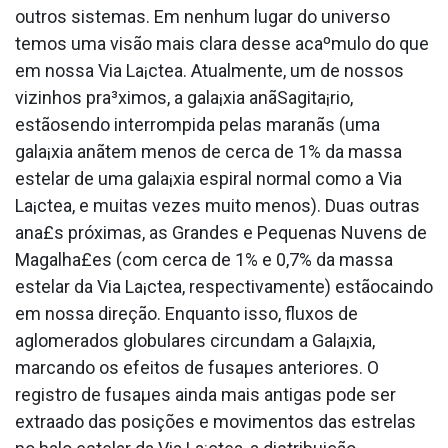
outros sistemas. Em nenhum lugar do universo
temos uma visão mais clara desse acaºmulo do que
em nossa Via La¡ctea. Atualmente, um de nossos
vizinhos pra³ximos, a gala¡xia anãSagita¡rio,
estãosendo interrompida pelas maranãs (uma
gala¡xia anãtem menos de cerca de 1% da massa
estelar de uma gala¡xia espiral normal como a Via
La¡ctea, e muitas vezes muito menos). Duas outras
ana£s próximas, as Grandes e Pequenas Nuvens de
Magalha£es (com cerca de 1% e 0,7% da massa
estelar da Via La¡ctea, respectivamente) estãocaindo
em nossa direção. Enquanto isso, fluxos de
aglomerados globulares circundam a Gala¡xia,
marcando os efeitos de fusaµes anteriores. O
registro de fusaµes ainda mais antigas pode ser
extraa­do das posições e movimentos das estrelas