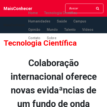
MaisConhecer
Home
Tecnologia Científica
Humanidades
Saúde
Campus
MaisConhecer
Opinião
Mundo
Talento
Vídeos
Contato
Sobre
Tecnologia Científica
Colaboração
internacional oferece
novas evidaªncias de
um fundo de onda