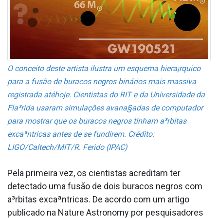
O conceito deste artista ilustra um esquema hiera¡rquico
para a fusão de buracos negros binários mais massiva
registrada atéhoje. Cientistas do RIT e da Universidade da
Fla³rida usaram simulações avana§adas de computador
para mostrar que os buracos negros tinham a³rbitas
excaªntricas antes de se fundirem. Crédito:
LIGO/Caltech/MIT/R. Ferido (IPAC)
Pela primeira vez, os cientistas acreditam ter
detectado uma fusão de dois buracos negros com
a³rbitas excaªntricas. De acordo com um artigo
publicado na Nature Astronomy por pesquisadores