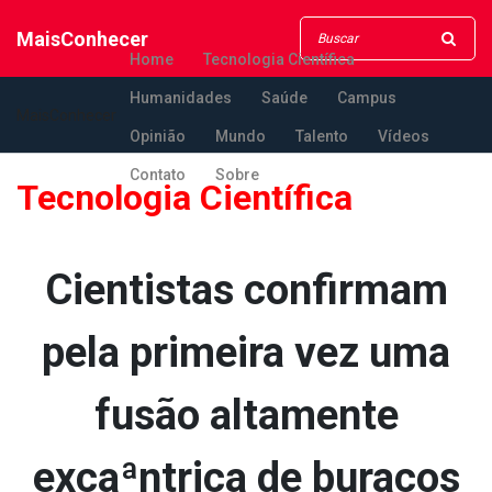
MaisConhecer
Home
Tecnologia Científica
Humanidades
Saúde
Campus
MaisConhecer
Opinião
Mundo
Talento
Vídeos
Contato
Sobre
Tecnologia Científica
Cientistas confirmam
pela primeira vez uma
fusão altamente
excaªntrica de buracos