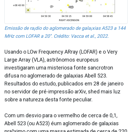
Emissão de ra¡dio do aglomerado de gala¡xias A523 a 144
MHz com LOFAR a 20''. Crédito: Vacca et al., 2022.
Usando o LOw Frequency ARray (LOFAR) e o Very
Large Array (VLA), astrônomos europeus
investigaram uma misteriosa fonte sa­ncrotron
difusa no aglomerado de gala¡xias Abell 523.
Resultados do estudo, publicados em 28 de janeiro
no servidor de pré-impressão arXiv, shed mais luz
sobre a natureza desta fonte peculiar.
Com um desvio para o vermelho de cerca de 0,1,
Abell 523 (ou A523) éum aglomerado de gala¡xias
pra³ximo com uma massa estimada de cerca de 220