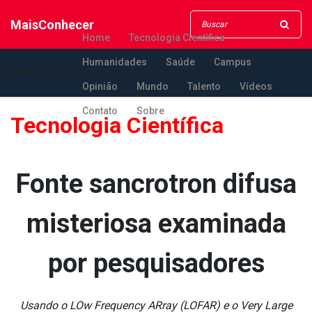
MaisConhecer
Home
Tecnologia Científica
Humanidades
Saúde
Campus
MaisConhecer
Opinião
Mundo
Talento
Vídeos
Contato
Sobre
Tecnologia Científica
Fonte sa­ncrotron difusa
misteriosa examinada
por pesquisadores
Usando o LOw Frequency ARray (LOFAR) e o Very Large