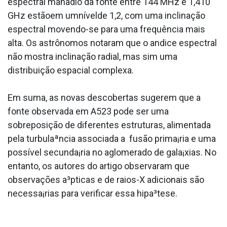
espectral manãdio da fonte entre 144 MHz e 1,410
GHz estãoem umnívelde 1,2, com uma inclinação
espectral movendo-se para uma frequência mais
alta. Os astrônomos notaram que o a­ndice espectral
não mostra inclinação radial, mas sim uma
distribuição espacial complexa.
Em suma, as novas descobertas sugerem que a
fonte observada em A523 pode ser uma
sobreposição de diferentes estruturas, alimentada
pela turbulaªncia associada a fusão prima¡ria e uma
possí­vel secunda¡ria no aglomerado de gala¡xias. No
entanto, os autores do artigo observaram que
observações a³pticas e de raios-X adicionais são
necessa¡rias para verificar essa hipa³tese.