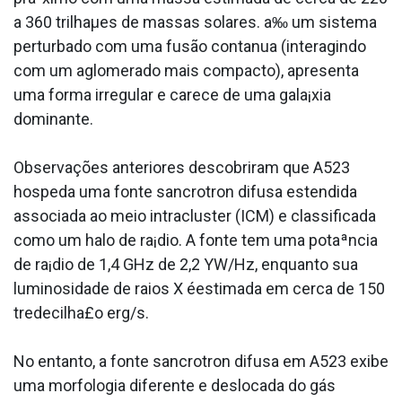
a 360 trilhaµes de massas solares. a‰ um sistema
perturbado com uma fusão conta­nua (interagindo
com um aglomerado mais compacto), apresenta
uma forma irregular e carece de uma gala¡xia
dominante.
Observações anteriores descobriram que A523
hospeda uma fonte sa­ncrotron difusa estendida
associada ao meio intracluster (ICM) e classificada
como um halo de ra¡dio. A fonte tem uma potaªncia
de ra¡dio de 1,4 GHz de 2,2 YW/Hz, enquanto sua
luminosidade de raios X éestimada em cerca de 150
tredecilha£o erg/s.
No entanto, a fonte sa­ncrotron difusa em A523 exibe
uma morfologia diferente e deslocada do gás